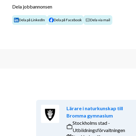
Dela jobbannonsen
Du kommer ansvara för att planera, genomföra, bed
undervisning. Du förväntas leda lektionerna utifrån v
Dela på LinkedIn
Dela på Facebook
Dela via mail
kommer få handledning i. Du kommer att arbeta när
sammansvetsat lärarlag, där samarbete och kollegialt 
vardagen. Du kommer att undervisa i en digital milj
med traditionell litteratur. Undervisningen sker på
I tjänsten ingår också mentorskap för en klass.
Tjänsten är en tillsvidareanställning på deltid eller 
på 6 månader. Omfattningen beror på vilket eller vil
i. Startdatum 3 augusti 2026.
Din profil
Lärare i naturkunskap till
För tjänsten krävs en svensk lärarlegitimation, samt
Bromma gymnasium
naturkunskap och/eller biologi på gymnasienivå. Det
Stockholms stad -
erfarenhet av undervisning på gymnasiet. Du har ett
Utbildningsförvaltningen
vill vara med och utveckla verksamheten tillsamman