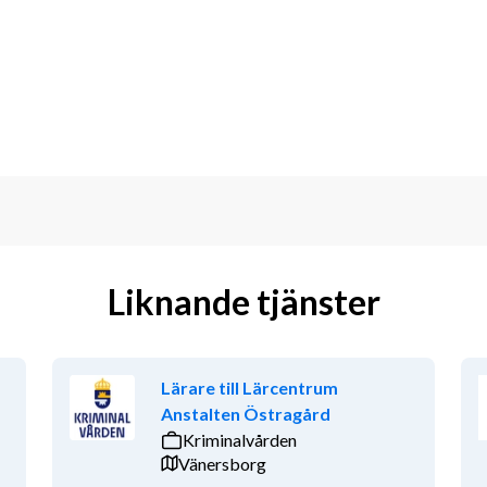
öma och utvärdera din egen 
år pedagogiska struktur, vilket du 
a tillsammans med ett engagerat och 
lärande är en självklar del av 
ö med digitala läromedel i kombination 
 både svenska och engelska.
heltid med en inledande provanställning 
ka ämnen du har möjlighet att undervisa 
Liknande tjänster
Lärare till Lärcentrum
 behörighet att undervisa i matematik, 
Anstalten Östragård
 är också starkt meriterande om du har 
Kriminalvården
 stort engagemang för undervisning och 
Vänersborg
s med ett starkt team av medarbetare 