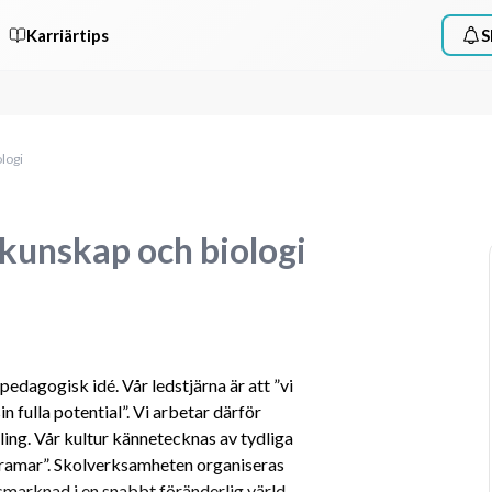
Karriärtips
S
logi
kunskap och biologi
dagogisk idé. Vår ledstjärna är att ”vi 
 fulla potential”. Vi arbetar därför 
ng. Vår kultur kännetecknas av tydliga 
ramar”. Skolverksamheten organiseras 
smarknad i en snabbt föränderlig värld, 