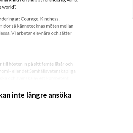
e world”.
rderingar: Courage, Kindness, 
rridor så kännetecknas möten mellan 
ssa. Vi arbetar elevnära och sätter 
till hösten in på sitt femte läsår och 
nomi- eller det Samhällsvetenskapliga 
ska och svenska av ett kompetent 
 kan inte längre ansöka
eller flera av följande ämnen; 
 också lärare i engelska, 
rad av att undervisa i flera ämnen så 