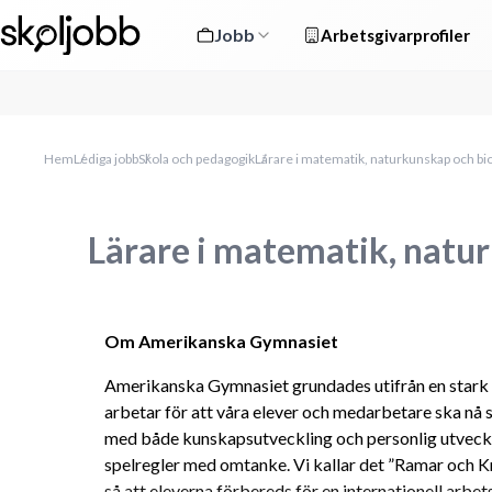
Jobb
Arbetsgivarprofiler
Hem
Lediga jobb
Skola och pedagogik
Lärare i matematik, naturkunskap och bio
Lärare i matematik, natur
Om Amerikanska Gymnasiet
Amerikanska Gymnasiet grundades utifrån en stark pe
arbetar för att våra elever och medarbetare ska nå sin
med både kunskapsutveckling och personlig utveckli
spelregler med omtanke. Vi kallar det ”Ramar och K
så att eleverna förbereds för en internationell arbet