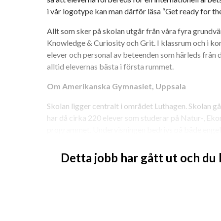
i vår logotype kan man därför läsa “Get ready for th
Allt som sker på skolan utgår från våra fyra grundvä
Knowledge & Curiosity och Grit. I klassrum och i ko
elever och personal av beteenden som härleds från de
alltid elevernas bästa i första rummet.
Om Amerikanska Gymnasiet, Uppsala
Skolan ligger centralt i området Luthagen. Skolan går 
har då cirka 220 elever som studerar på Natur-, Eko
programmet. Undervisningen bedrivs på både engel
lärarlag med en stark gemenskap.
Detta jobb har gått ut och du
Om rollen
Som lärare kommer du att undervisa våra elever i ett 
matematik, naturkunskap och biologi. Vi söker just nu
samhällskunskap, religion och historia. Är du intresse
ange gärna detta i din ansökan.