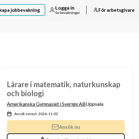
Logga in
kapa jobbevakning
För arbetsgivare
Se bevakningar
Lärare i matematik, naturkunskap
och biologi
Amerikanska Gymnasiet i Sverige AB
Uppsala
Ansök senast: 2026-11-02
Ansök nu