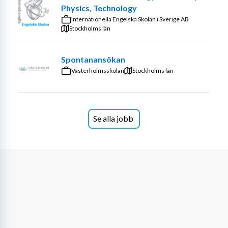
Vi söker dig med behörighet att undervisa i musik. Vi vill 
Physics, Technology
att du har en god samarbetsförmåga, lätt för att skapa 
Internationella Engelska Skolan i Sverige AB
goda relationer med elever, vårdnadshavare och kollegor 
Stockholms län
och på ett entusiasmerande och inspirerande sätt 
inkluderar eleverna i ämnet. Du har en viktig roll i arbetet 
Spontanansökan
med innehåll och utförande av våra gemensamma 
Västerholmsskolan
Stockholms län
tillställningar tillsammans med våra andra musiklärare.
Vi ser vidare att du är en pedagogisk och tydlig ledare 
som kan strukturera och planera ditt arbete på ett 
Se alla jobb
effektivt sätt. Du är engagerad, flexibel och initiativrik. 
Vi utgår ifrån att ditt mål är att skapa en utvecklande, 
positiv och trygg lärmiljö för dina elever. Du har goda 
kunskaper i svenska språket både i tal och skrift. Vi 
lägger stor vikt vid personlig lämplighet.
Kvalifikationer
Krav