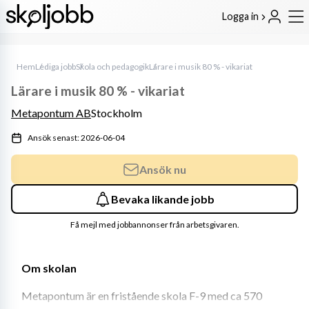
Logga in
Hem
Lediga jobb
Skola och pedagogik
Lärare i musik 80 % - vikariat
Lärare i musik 80 % - vikariat
Metapontum AB
Stockholm
Ansök senast: 2026-06-04
Ansök nu
Bevaka likande jobb
Få mejl med jobbannonser från arbetsgivaren.
Om skolan
Metapontum är en fristående skola F-9 med ca 570 