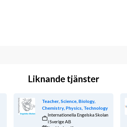
ogen med digitala verktyg. Du ser 
ännu bättre. Klassrummen är utrustade 
s och vi arbetar aktivt med vår 
in formella kompetens
ummet och är trygg i din roll
ch sprida en positiv studieatmosfär i 
Liknande tjänster
elever och föräldrar som kollegor.
 undervisning
n både lokalt och inom koncernen.
Teacher, Science, Biology,
n vi erbjuda dig:
Chemistry, Physics, Technology
Internationella Engelska Skolan
 och respekteras
i Sverige AB
lar arbetsrum