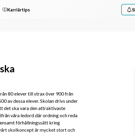
Karriärtips
S
lska
rån 80 elever till strax över 900 från 
500 av dessa elever. Skolan drivs under 
tt det ska vara den attraktivaste 
ifrån våra ledord där ordning och reda 
mensamt förhållningssätt kring 
vårt skolkoncept är mycket stort och 