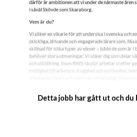
därför är ambitionen att vi under de närmaste åren s
i såväl Skövde som Skaraborg.
Vem är du?
Vi söker en vikarie för att undervisa i svenska och e
skickliga, drivande och engagerade lärare som, liksom
skillnad för olika typer av elever – både de som är i
behöver stora utmaningar. Vi söker dig som delar vå
och utbildning. Inom RWS-skolor arbetar vi efter 
möjlighet till arbetsro, trygghet och nyfikenhet. S
arbetar du i team och planerar och arbetar tillsamm
för elevens lärande under hela dagen.
Detta jobb har gått ut och du
Med god didaktisk förmåga, goda ämneskunskaper, e
undervisning som är anpassad utifrån den enskilde e
förutsättningarna för att våra elever ska uppnå ku
bedömning av elevernas kunskapsutveckling som en sjä
själv som en viktig del i arbetet för att skapa goda f
har ett gott ledarskap som förmedlar en tydlig lektio