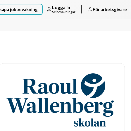
Logga in
kapa jobbevakning
För arbetsgivare
Se bevakningar