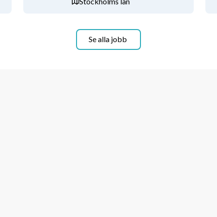
Stockholms län
ra kollegor
tt söka karriärtjänster
utsvägar inom koncernen
Se alla jobb
Låter det som spännande uppdrag, som passar dig? Läs mer om oss på: 
polisens belastningsregister. Du 
n.se/tjanster-
och bifoga ditt CV. Skicka gärna din 
r löpande och tjänsten kan komma att 