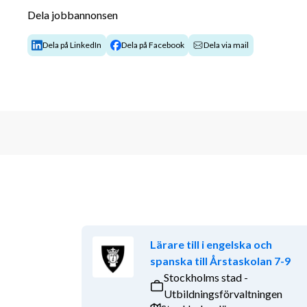
förväntningar och relationsskapande. Du är väl förtr
Dela jobbannonsen
samarbete som ett givet sätt att utvecklas och bli 
med projektor, eleverna har tillgång till Chromebook
Dela på LinkedIn
Dela på Facebook
Dela via mail
lärplattform – Canvas.
Kom och utvecklas med oss!
För att trivas hos oss tror vi att du förutom d
Har ett tydligt ledarskap i och utanför klassr
Har förmågan att möta eleverna individuellt o
din undervisning.
Skapar förtroendefulla relationer med såväl 
Har förmåga att arbeta strukturerat med din
Vill vara med och bidra till skolutvecklinge
Lärare till i engelska och
Vill du bli en del av vårt fantastiska team? Då ka
spanska till Årstaskolan 7-9
Stockholms stad -
En god arbetsmiljö där allas åsikter beaktas
Utbildningsförvaltningen
Ett starkt samarbete med ämneskollegor de