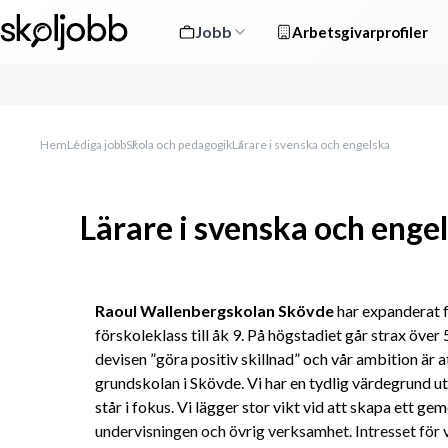
Jobb
Arbetsgivarprofiler
Hem
Lediga jobb
Skola och pedagogik
Lärare i svenska och engelska
Lärare i svenska och enge
Raoul Wallenbergskolan Skövde
 har expanderat f
förskoleklass till åk 9. På högstadiet går strax över 
devisen ”göra positiv skillnad” och vår ambition är a
grundskolan i Skövde. Vi har en tydlig värdegrund ut
står i fokus. Vi lägger stor vikt vid att skapa ett ge
undervisningen och övrig verksamhet. Intresset för 