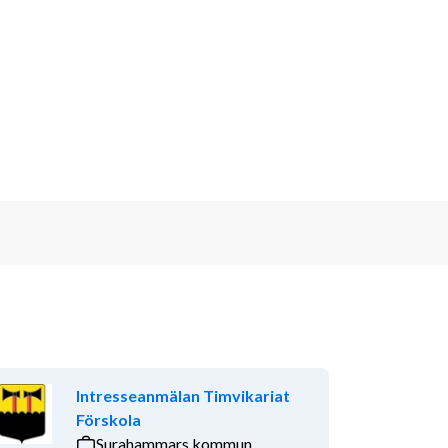
Intresseanmälan Timvikariat
Förskola
Surahammars kommun