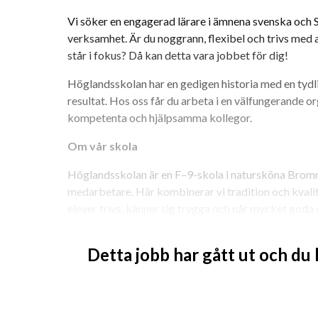
Vi söker en engagerad lärare i ämnena svenska och SO 
verksamhet. Är du noggrann, flexibel och trivs med at
står i fokus? Då kan detta vara jobbet för dig!
Höglandsskolan har en gedigen historia med en tydli
resultat. Hos oss får du arbeta i en välfungerande o
kompetenta och hjälpsamma kollegor.
Om vår skola
Höglandsskolan är en F–9-skola i natursköna Bromm
medarbetare. Här kombinerar vi tradition och kvalit
elever trivs, känner sig trygga och når mycket goda s
1931 en stark estetisk profil där vi ser styrkan i att 
Detta jobb har gått ut och du
Vi erbjuder
En stabil och trivsam arbetsplats.
En arbetsmiljö präglad av samarbete, glädje 
Kollegialt stöd och möjlighet till utveckling.