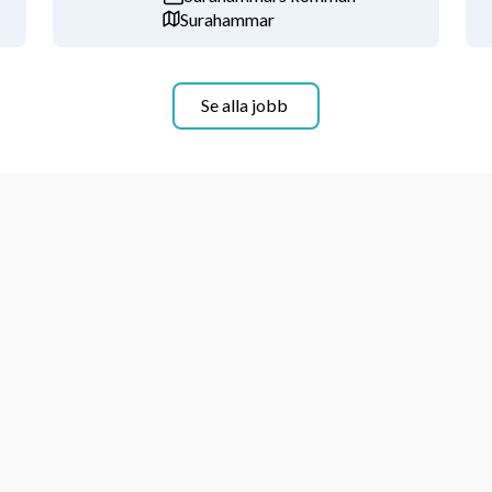
Surahammar
aryrket.
ning i undervisningen.
Se alla jobb
erensstämmelse med läroplaner, 
 för och har insikt om elevernas 
n undervisning så att en trygg och 
i planeringen och utvecklar elevens 
s med andra.
ledare i klassrummet. Du värdesätter och 
par goda relationer med elever, 
, prioriterar och analyserar din 
 din roll på ett effektivt sätt.
. tjänstledighet.