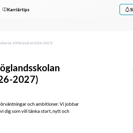
Karriärtips
S
(vikariat 100% läsåret 2026-2027)
Höglandsskolan
026-2027)
rväntningar och ambitioner. Vi jobbar 
i dig som vill tänka stort, nytt och 