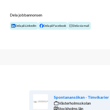
Närhet till både natur och bra kommunikatio
Dela jobbannonsen
http://hoglandsskolan.stockholm.se
Din roll
Dela på LinkedIn
Dela på Facebook
Dela via mail
Du kommer att undervisa elever i svenska åk 7-9 och i 
förekommande läraruppgifter och att anpassa under
lärare ansvarar du för planering, undervisning, do
och utvärdering av de klasser du undervisar i. Tjänst
tillsammans med en annan kollega.
Du kommer att tillhöra högstadiets arbetslag där d
viktig del i det kollegiala lärandet för att skapa ny
Din kompetens och erfarenhet
Vi söker dig som har höga förväntningar på eleverna
Spontanansökan - Timvikarier
insikt, samt är tydlig och engagerad för att locka f
Västerholmsskolan
söker:
Stockholms län