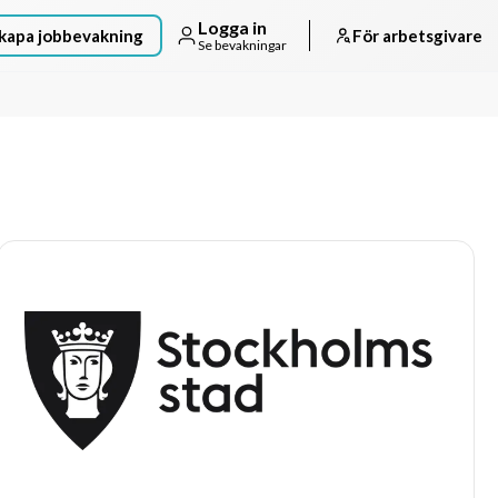
Logga in
kapa jobbevakning
För arbetsgivare
Se bevakningar