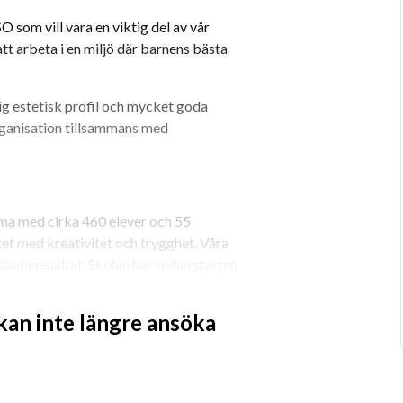
som vill vara en viktig del av vår 
t arbeta i en miljö där barnens bästa 
g estetisk profil och mycket goda 
rganisation tillsammans med 
a med cirka 460 elever och 55 
et med kreativitet och trygghet. Våra 
tudieresultat. Skolan har sedan starten 
förena teori och kreativitet.
 kan inte längre ansöka
och nyfikenhet.