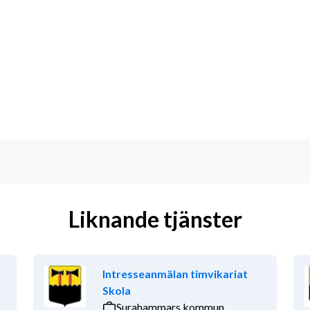
ner.
SO åk 9. I ditt arbete ingår alla 
visningen utifrån elevgruppen. Som 
kumentation, bedömning/betygssättning 
en innefattar även mentorskap i åk 9 
u samarbetar med kollegor och är en 
 och fördjupad kunskap.
Liknande tjänster
s måluppfyllelse, en god pedagogisk 
Intresseanmälan timvikariat
ram det bästa hos eleverna. Du som 
Skola
Surahammars kommun