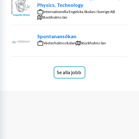
och tar tillvara deras intressen för att skapa en rolig, 
Physics, Technology
meningsfull och utmanande undervisning.
Internationella Engelska Skolan i Sverige AB
Stockholms län
Genom att dokumentera och följa elevernas lärande 
skapar du goda förutsättningar för att de ska nå sina 
Spontanansökan
mål. I uppdraget ingår även att bidra till 
Västerholmsskolan
Stockholms län
elevhälsoarbetet för att säkerställa att eleverna mår bra 
och känner sig trygga i skolan.
Behov just nu
Se alla jobb
Anställningarna är tillsvidare och heltid med start HT 
2026, om inte annat anges.
Bild
Just nu har vi inga lediga tjänster
Hem- och konsumentkunskap
Just nu har vi inga lediga tjänster