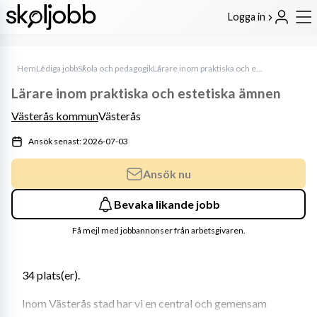
Logga in
Hem
Lediga jobb
Skola och pedagogik
Lärare inom praktiska och estetiska ämnen
Lärare inom praktiska och estetiska ämnen
Västerås kommun
Västerås
Ansök senast: 2026-07-03
Ansök nu
Bevaka likande jobb
Få mejl med jobbannonser från arbetsgivaren.
34 plats(er). 
Inom Västerås stad har vi en central och gemensam 