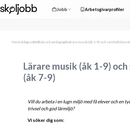
Jobb
Arbetsgivarprofiler
Hem
Lediga jobb
Skola och pedagogik
Lärare musik (åk 1-9) och samhällskunska
Lärare musik (åk 1-9) oc
(åk 7-9)
Vill du arbeta i en lugn miljö med få elever och en ty
trivsel och god lärmiljö?
Vi söker dig som: