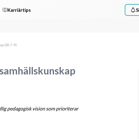
Karriärtips
S
p (åk 7-9)
h samhällskunskap
dlig pedagogisk vision som prioriterar 