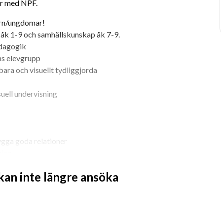
r med NPF.
barn/ungdomar!
k åk 1-9 och samhällskunskap åk 7-9.
edagogik
ns elevgrupp
ara och visuellt tydliggjorda 
suell undervisning
ygga goda relationer
ning
 lärandet
 kan inte längre ansöka
ör små klasser. Du kommer ansvara för 
istenter som arbetar i de olika 