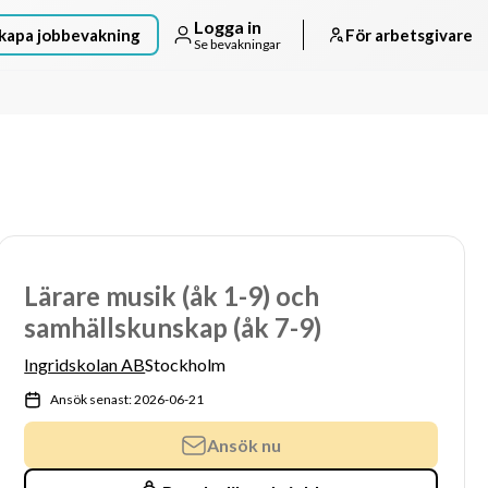
Logga in
kapa jobbevakning
För arbetsgivare
Se bevakningar
Lärare musik (åk 1-9) och
samhällskunskap (åk 7-9)
Ingridskolan AB
Stockholm
Ansök senast: 2026-06-21
Ansök nu