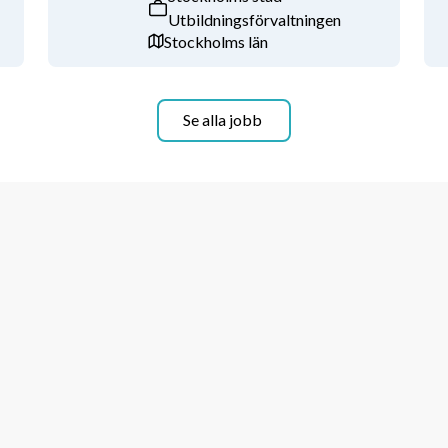
Utbildningsförvaltningen
främst anpassad för elever med ASD 
Stockholms län
kolan är belägen i Bergshamra, Solna.
 grupp/klass har en lärare och en till 
Se alla jobb
 till pedagogiska utmaningar och 
smiljöer för barn och ungdomar inom 
erlig handledning samt fortbildning 
 och ro där du får stor frihet och tid 
tsättningar.
samt ett personligt brev till 