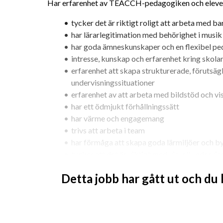
Har erfarenhet av TEACCH-pedagogiken och eleve
tycker det är riktigt roligt att arbeta med 
har lärarlegitimation med behörighet i musi
har goda ämneskunskaper och en flexibel p
intresse, kunskap och erfarenhet kring skola
erfarenhet att skapa strukturerade, förutsägb
undervisningssituationer
erfarenhet av att arbeta med bildstöd och vi
har ett ödmjukt förhållningssätt
har värme och engagemang
trivs att arbeta i team
har förmåga att skapa goda lärmiljöer och b
tycker att det är viktigt med visuell undervis
tycker om att reflektera och diskutera kring
Detta jobb har gått ut och du
tycker om att arbeta ämnesövergripande
är lösningsinriktad
Som lärare på Ingridskolan kommer du att ansvara f
och leda dem i deras skolarbete med hjälp av elevass