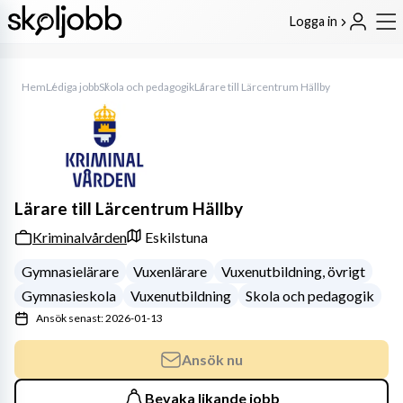
Logga in
Hem
Lediga jobb
Skola och pedagogik
Lärare till Lärcentrum Hällby
Lärare till Lärcentrum Hällby
Kriminalvården
Eskilstuna
Gymnasielärare
Vuxenlärare
Vuxenutbildning, övrigt
Gymnasieskola
Vuxenutbildning
Skola och pedagogik
Ansök senast: 2026-01-13
Ansök nu
Bevaka likande jobb