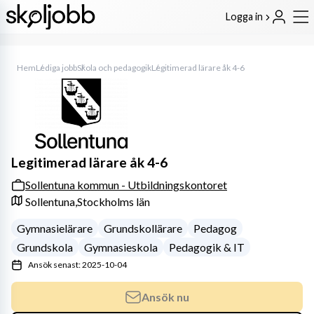
Logga in
Hem
Lediga jobb
Skola och pedagogik
Legitimerad lärare åk 4-6
Legitimerad lärare åk 4-6
Sollentuna kommun - Utbildningskontoret
Sollentuna,
Stockholms län
Gymnasielärare
Grundskollärare
Pedagog
Grundskola
Gymnasieskola
Pedagogik & IT
Ansök senast: 2025-10-04
Ansök nu