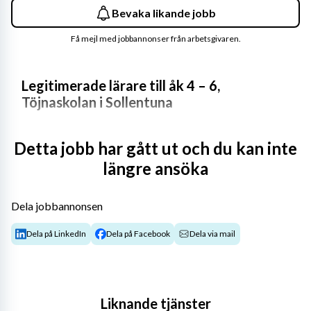
Bevaka likande jobb
Få mejl med jobbannonser från arbetsgivaren.
Legitimerade lärare till åk 4 – 6, 
Töjnaskolan i Sollentuna
Töjnaskolan
 är en nybyggd, treparallellig skola med 
Detta jobb har gått ut och du kan inte
800 elever från förskoleklass till årskurs 9. Skolan ligger 
i centrala Sollentuna med goda kommunikationer.
längre ansöka
Vår verksamhet vilar på värdegrunden 
KAN – Kunskap, 
Dela jobbannonsen
Ansvar och Nyfikenhet
. Hos oss står trygghet, höga 
förväntningar och samverkan i centrum. Vi arbetar i 
Dela på LinkedIn
Dela på Facebook
Dela via mail
team och ser kollegialt lärande som en självklar del i vår 
strävan efter att ge varje elev de bästa förutsättningarna 
för utveckling och lärande.
Liknande tjänster
Vi har ett engagerat elevhälsoteam som arbetar nära 