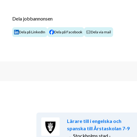
Vi arbetar med ett tillitsbaserat och nära ledarskap.
Dela jobbannonsen
Vi serverar fantastisk lunch i vår skolmatsal och är 
Dela på LinkedIn
Dela på Facebook
Dela via mail
Arbetsbeskrivning
Vi söker en lärare som vill ingå i vårt årskurslag åk
bästa undervisningen för våra elever. Vi arbetar nära 
ingår undervisning i engelska samt idrott- och hälsa
ha ett mentorsansvar för elever i årskurs 9. Välkom
Kvalifikationer
Du är en legitimerad lärare med behörighet att underv
årskurs 7-9. Du har förmåga att utforma undervisni
läroplaner, ämnesplaner och rådande kunskapskrav. D
Lärare till i engelska och
elevernas resultat och behov samt strukturerar och a
spanska till Årstaskolan 7-9
trygg och adekvat lärandemiljö skapas. Du gör eleven
Stockholms stad -