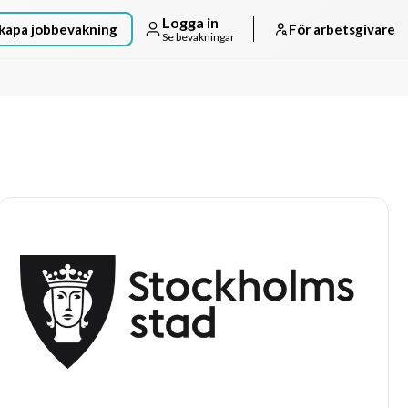
Logga in
kapa jobbevakning
För arbetsgivare
Se bevakningar