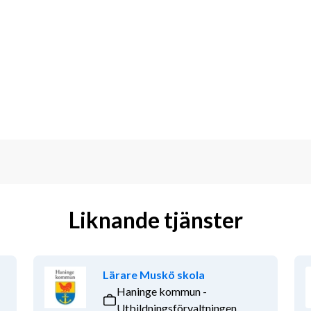
kända för vår goda mat.
 9 och tillsammans med oss skapa den 
tillsammans och trivs ihop. I tjänsten 
 i vårt högstadium. Du kommer även att 
men till oss på Bobergsskolan!
Liknande tjänster
isa i engelska och idrott och hälsa för 
ngen i överensstämmelse med 
u tar ansvar för och har insikt om 
Lärare Muskö skola
npassar din undervisning så att en 
Haninge kommun -
 delaktig i planeringen och utvecklar 
Utbildningsförvaltningen