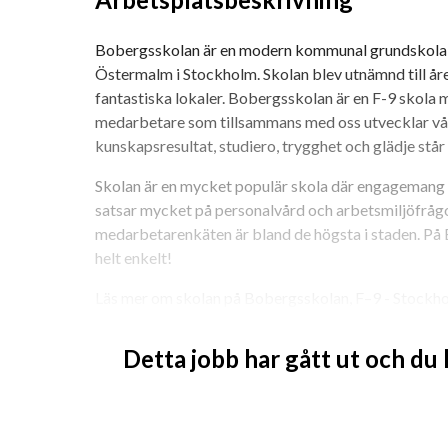
Bobergsskolan är en modern kommunal grundskola i
Östermalm i Stockholm. Skolan blev utnämnd till år
fantastiska lokaler. Bobergsskolan är en F-9 skola m
medarbetare som tillsammans med oss utvecklar vår s
kunskapsresultat, studiero, trygghet och glädje står 
Skolan är en mycket populär skola där engagemang o
satsar mycket på personalvård och arbetsmiljöfrågor 
medarbetarenkäten är bland de högsta i staden. På 
helt enkelt!
Läs mer om skolan på Bobergsskolan, F–9 - Stockh
Vi finns även på sociala medier – Instagram boberg
Detta jobb har gått ut och du
Vi erbjuder friskvårdsbidrag på 3000:- per år.
Vi tycker personalvård är viktigt och lägger stor vikt
trivas.