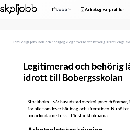
Jobb
Arbetsgivarprofiler
Hem
Lediga jobb
Skola och pedagogik
Legitimerad och behörig lärare i engelska
Legitimerad och behörig l
idrott till Bobergsskolan
Stockholm – vår huvudstad med miljoner drömmar, fö
för alla som lever här idag och i framtiden. Nu söker v
annorlunda med oss – för stockholmarna.
Arbetsplatsbeskrivning