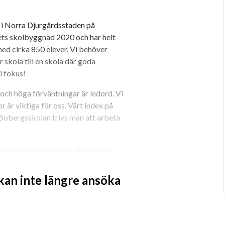
 Norra Djurgårdsstaden på 
ets skolbyggnad 2020 och har helt 
ed cirka 850 elever. Vi behöver 
kola till en skola där goda 
i fokus!
ch höga förväntningar är ledord. Vi 
är viktiga för oss. Vårt index på 
Bobergsskolan trivs man att arbeta 
olms stad (grundskola.stockholm)
sskolan
 kan inte längre ansöka
 vid detta för att få personalen att 