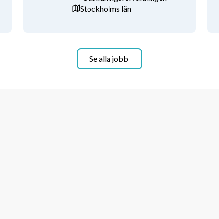
Stockholms län
llsammans med andra.
sningen. Du värdesätter och skapar goda 
tioner med elever, föräldrar och 
Se alla jobb
 rekryteringskanaler och marknadsföring. 
 rekryteringssajter och liknande.
rare.
ring som syftar till att se till varje 
ering.
ltigt utdrag ur polisens 
judande av anställning. 
ll lönesättning reglerat av HÖK och 