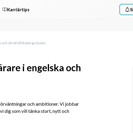
Karriärtips
S
 och idrott till Bobergsskolan
ärare i engelska och
rväntningar och ambitioner. Vi jobbar 
i dig som vill tänka stort, nytt och 