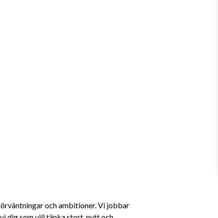
rväntningar och ambitioner. Vi jobbar 
i dig som vill tänka stort, nytt och 