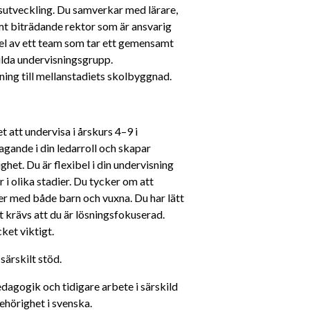
utveckling. Du samverkar med lärare, 
t biträdande rektor som är ansvarig 
el av ett team som tar ett gemensamt 
ilda undervisningsgrupp. 
tning till mellanstadiets skolbyggnad.
att undervisa i årskurs 4–9 i 
gande i din ledarroll och skapar 
het. Du är flexibel i din undervisning 
 i olika stadier. Du tycker om att 
r med både barn och vuxna. Du har lätt 
t krävs att du är lösningsfokuserad. 
ket viktigt.
särskilt stöd.
agogik och tidigare arbete i särskild 
hörighet i svenska.