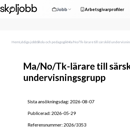
Jobb
Arbetsgivarprofiler
Hem
Lediga jobb
Skola och pedagogik
Ma/No/Tk-lärare till särskild undervisni
Ma/No/Tk-lärare till särsk
undervisningsgrupp
Sista ansökningsdag: 2026-08-07
Publicerad: 2026-05-29
Referensnummer: 2026/3353