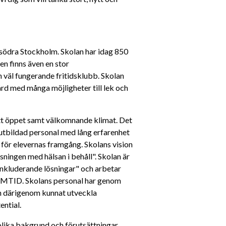
södra Stockholm. Skolan har idag 850 
n finns även en stor 
väl fungerande fritidsklubb. Skolan 
d med många möjligheter till lek och 
t öppet samt välkomnande klimat. Det 
lutbildad personal med lång erfarenhet 
för elevernas framgång. Skolans vision 
isningen med hälsan i behåll". Skolan är 
nkluderande lösningar" och arbetar 
AMTID. Skolans personal har genom 
h därigenom kunnat utveckla 
ential.
ika bakgrund och förutsättningar. 