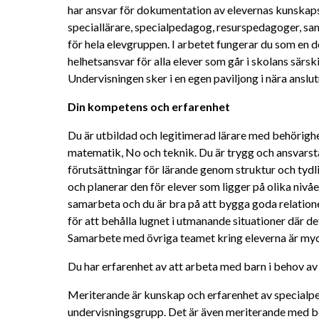
har ansvar för dokumentation av elevernas kunskaps
speciallärare, specialpedagog, resurspedagoger, sam
för hela elevgruppen. I arbetet fungerar du som en d
helhetsansvar för alla elever som går i skolans särsk
Undervisningen sker i en egen paviljong i nära anslu
Din kompetens och erfarenhet
Du är utbildad och legitimerad lärare med behörighet 
matematik, No och teknik. Du är trygg och ansvarsta
förutsättningar för lärande genom struktur och tydlig
och planerar den för elever som ligger på olika nivåer
samarbeta och du är bra på att bygga goda relatione
för att behålla lugnet i utmanande situationer där de
Samarbete med övriga teamet kring eleverna är myc
Du har erfarenhet av att arbeta med barn i behov av 
Meriterande är kunskap och erfarenhet av specialped
undervisningsgrupp. Det är även meriterande med be