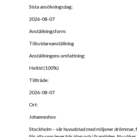
Sista ansökningsdag:
2026-08-07
Anställningsform:
Tillsvidareanställning
Anställningens omfattning:
Heltid (100%)
Tillträde:
2026-08-07
Ort:
Johanneshov
Stockholm – vår huvudstad med miljoner drömmar, fö
för alla som lever här idag och i framtiden. Nu söker v