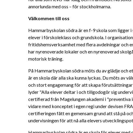
annorlunda med oss – för stockholmarna.
Välkommen till oss
Hammarbyskolan södra är en f-9 skola som ligger i 
elever i förskoleklass och grundskola. I organisatione
fritidshemsverksamhet med flera avdelningar och en 
har nyrenoverade lokaler och en nyrenoverad skolgår
motorisk träning.
På Hammarbyskolan södra möts du av glädje och et
är en skola där alla ska kunna lyckas. Du möts av vä
och stort engagemang för att skapa förutsättningar 
lyder "Alla elever deltar i och tillgodogör sig underv
certifierad från Magelungen akademi i "preventiva i
vidare med konceptet i egen regi under devisen FR
certifieringen fått en gemensam grund att stå på oc
undervisningen för att nå alla elevers utvecklingspot
Hammarbyskolan södra är en skola för elever med ol