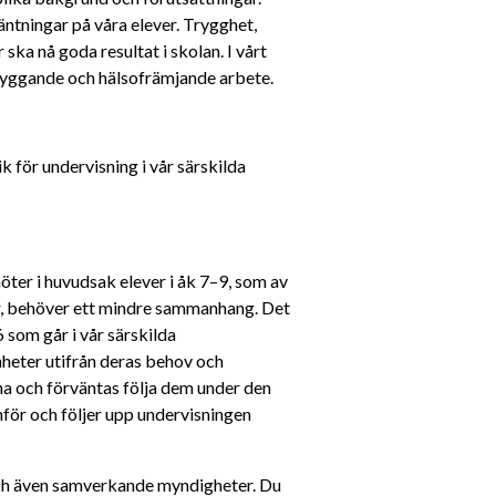
ntningar på våra elever. Trygghet, 
ska nå goda resultat i skolan. I vårt 
yggande och hälsofrämjande arbete.
 för undervisning i vår särskilda 
öter i huvudsak elever
i åk 7–9, som av 
ar, behöver ett mindre sammanhang. Det 
som går i vår särskilda 
heter utifrån deras behov och 
na och förväntas följa dem under den 
för och följer upp undervisningen 
ch även samverkande myndigheter. Du 