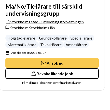
Ma/No/Tk-lärare till särskild
undervisningsgrupp
Stockholms stad - Utbildningsförvaltningen
Stockholm,
Stockholms län
Högstadielärare
Grundskollärare
Speciallärare
Matematiklärare
Tekniklärare
Ämneslärare
Ansök senast: 2026-08-07
Ansök nu
Bevaka likande jobb
Få mejl med jobbannonser från arbetsgivaren.