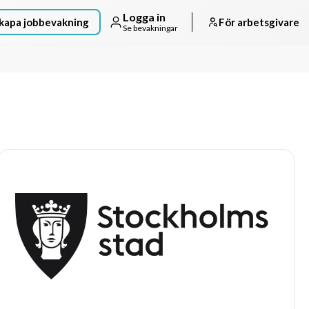
Logga in
kapa jobbevakning
För arbetsgivare
Se bevakningar