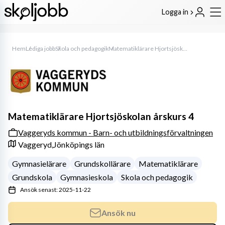
Logga in
Hem
Lediga jobb
Skola och pedagogik
Matematiklärare Hjortsjöskolan årskurs 4
Matematiklärare Hjortsjöskolan årskurs 4
Vaggeryds kommun - Barn- och utbildningsförvaltningen
Vaggeryd,
Jönköpings län
Gymnasielärare
Grundskollärare
Matematiklärare
Grundskola
Gymnasieskola
Skola och pedagogik
Ansök senast: 2025-11-22
Ansök nu