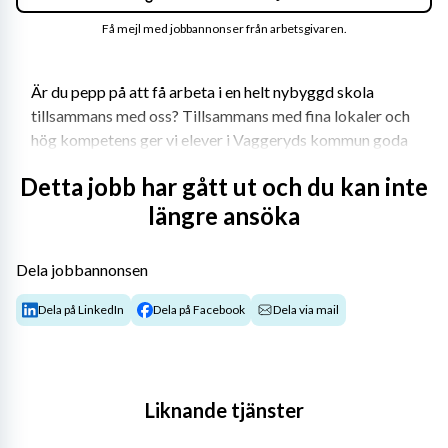
Få mejl med jobbannonser från arbetsgivaren.
Är du pepp på att få arbeta i en helt nybyggd skola 
tillsammans med oss? Tillsammans med fina lokaler och 
hög kompetens ger vi elever i Vaggeryds kommun goda 
utbildningsmöjligheter.
Detta jobb har gått ut och du kan inte
På Hjortsjöskolan 4-6 arbetar all personal i nära 
längre ansöka
samverkan och vår VI-känsla är vår styrka. Till hösten är 
vi ca 340 elever i åldrarna 10-12 år och duf får ca 45 
Dela jobbannonsen
kollegor. I vår verksamhet finns också ett fritidshem och 
en särskild undervisningsgrupp. Skolan har ett 
Dela på LinkedIn
Dela på Facebook
Dela via mail
elevhälsoteam med två speciallärare, en specialpedagog, 
en skolkurator och en skolsköterska. Vi har också ett 
stort fint skolbibliotek med en lärarbibliotekarie som 
stöttar elever och lärare med val och arbete med 
Liknande tjänster
litteratur.