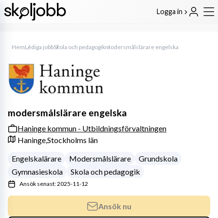
Logga in
Hem
Lediga jobb
Skola och pedagogik
modersmålslärare engelska
modersmålslärare engelska
Haninge kommun - Utbildningsförvaltningen
Haninge,
Stockholms län
Engelskalärare
Modersmålslärare
Grundskola
Gymnasieskola
Skola och pedagogik
Ansök senast: 2025-11-12
Ansök nu