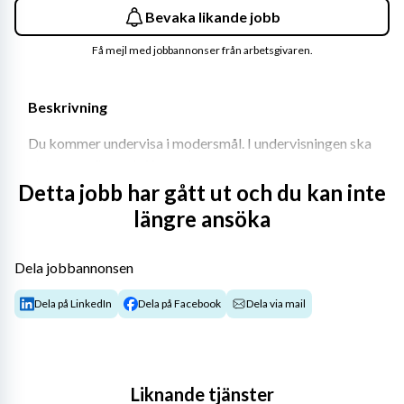
Bevaka likande jobb
Få mejl med jobbannonser från arbetsgivaren.
Beskrivning
Du kommer undervisa i modersmål. I undervisningen ska 
eleverna möta och få kunskaper om
Detta jobb har gått ut och du kan inte
skönlitteratur, annat estetiskt berättande och olika 
längre ansöka
former av sakprosa på
modersmålet. Därigenom ska eleverna ges möjlighet att 
Dela jobbannonsen
utveckla sitt språk,
Dela på LinkedIn
Dela på Facebook
Dela via mail
sin identitet och förståelse för omvärlden. 
Undervisningen ska också bidra
till att eleverna utvecklar kunskaper om hur man 
Liknande tjänster
formulerar egna åsikter och