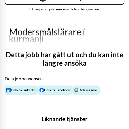
Få mejl med jobbannonser från arbetsgivaren.
Modersmålslärare i 
kurmanji
Detta jobb har gått ut och du kan inte
Arbetsplatsen
längre ansöka
Vill du fylla din tid med något meningsfullt? 
Dela jobbannonsen
Dela på LinkedIn
Dela på Facebook
Dela via mail
Vi söker nu en Modersmålslärare i Kurmanji på deltid 
20% till skolförvaltningen i Kristinehamns kommun. 
Tjänsten sträcker sig fram till 260612.
Liknande tjänster