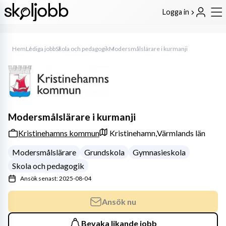
Logga in
Hem
Lediga jobb
Skola och pedagogik
Modersmålslärare i kurmanji
Modersmålslärare i kurmanji
Kristinehamns kommun
Kristinehamn,
Värmlands län
Modersmålslärare
Grundskola
Gymnasieskola
Skola och pedagogik
Ansök senast: 2025-08-04
Ansök nu
Bevaka likande jobb