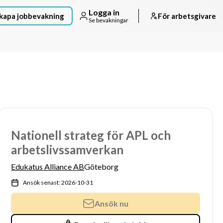
Logga in
kapa jobbevakning
För arbetsgivare
Se bevakningar
Nationell strateg för APL och
arbetslivssamverkan
Edukatus Alliance AB
Göteborg
Ansök senast: 2026-10-31
Ansök nu