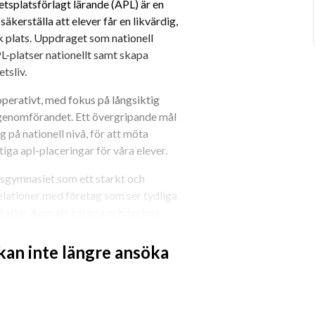
tsplatsförlagt lärande (APL) är en 
kerställa att elever får en likvärdig, 
k plats. Uppdraget som nationell 
PL-platser nationellt samt skapa 
tsliv.
operativt, med fokus på långsiktig 
‑genomförandet. Ett övergripande mål 
 på nationell nivå, för att möta 
ga apl-placeringar för våra elever.
sgymnasiet som ett starkt och 
elationer med företag som ser tydliga 
attar även att initiera och teckna 
 syfte att skapa hållbara partnerskap 
tering.
 kan inte längre ansöka
m samt en väl utvecklad förståelse 
ställer, och hur skolan på ett 