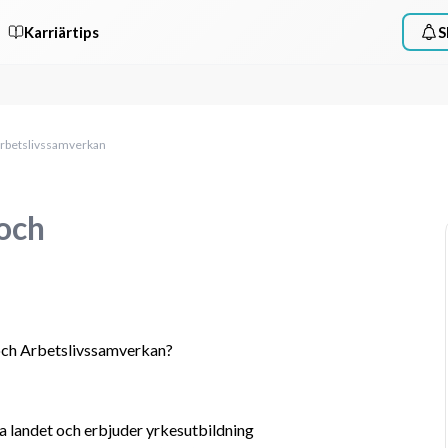
Karriärtips
S
 arbetslivssamverkan
 och
 och Arbetslivssamverkan?
a landet och erbjuder yrkesutbildning 