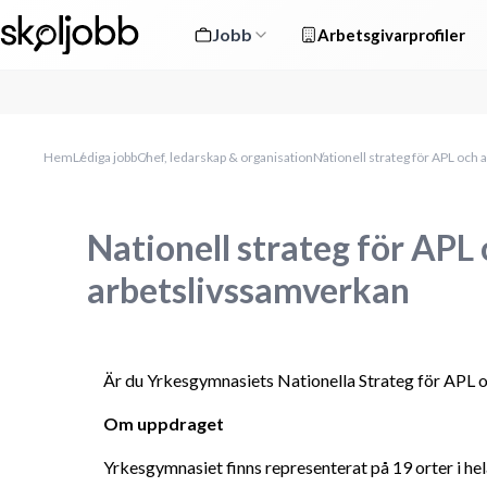
Jobb
Arbetsgivarprofiler
Hem
Lediga jobb
Chef, ledarskap & organisation
Nationell strateg för APL och
Nationell strateg för APL
arbetslivssamverkan
Är du Yrkesgymnasiets Nationella Strateg för APL
Om uppdraget
Yrkesgymnasiet finns representerat på 19 orter i hel