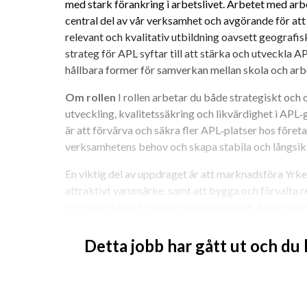
med stark förankring i arbetslivet. Arbetet med arbe
central del av vår verksamhet och avgörande för att sä
relevant och kvalitativ utbildning oavsett geografis
strateg för APL syftar till att stärka och utveckla A
hållbara former för samverkan mellan skola och arbe
Om rollen
 I rollen arbetar du både strategiskt och 
utveckling, kvalitetssäkring och likvärdighet i APL
är att förvärva och säkra fler APL‑platser hos företag
verksamhetens behov och skapa stabila och långsikti
En viktig del av uppdraget är att marknadsföra Yrke
attraktivt varumärke, samt att bygga och förvalta r
och långsiktiga fördelar med samarbete. Rollen innef
samarbetsavtal med företag och branschaktörer, med
kring APL, kompetensförsörjning och framtida rekry
Detta jobb har gått ut och du
Du har god kunskap om gymnasieskolans yrkesprogra
för vilka kompetenskrav arbetslivet och branscherna 
strategiskt sätt kan matcha dessa behov.