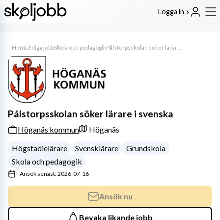
Logga in
Hem
Lediga jobb
Skola och pedagogik
Pålstorpsskolan söker lärare i svenska
Pålstorpsskolan söker lärare i svenska
Höganäs kommun
Höganäs
Högstadielärare
Svensklärare
Grundskola
Skola och pedagogik
Ansök senast: 2026-07-16
Ansök nu
Bevaka likande jobb