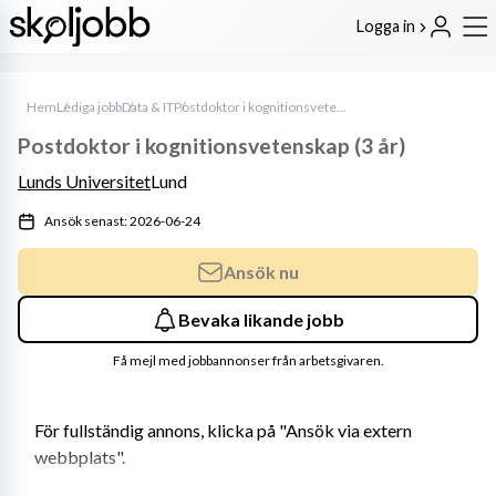
Logga in
Hem
Lediga jobb
Data & IT
Postdoktor i kognitionsvetenskap (3 år)
Postdoktor i kognitionsvetenskap (3 år)
Lunds Universitet
Lund
Ansök senast: 2026-06-24
Ansök nu
Bevaka likande jobb
Få mejl med jobbannonser från arbetsgivaren.
För fullständig annons, klicka på "Ansök via extern 
webbplats".