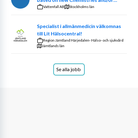
personliga preferenser, såsom att köpa ett hus; beslut 
optimized ancillary systems
Vattenfall AB
Stockholms län
och bedömningar inom juridiska eller andra 
regelbaserade ramar där rättssäker process är viktig; 
Specialist i allmänmedicin välkomnas
samt beslut som fattas under kognitiv nedsättning eller 
till Lit Hälsocentral!
sårbarhet, till exempel av äldre beslutsfattare.
Region Jämtland Härjedalen- Hälso- och sjukvård
Detta projekt är en del av Agentic AI Research Group 
Jämtlands län
inom WASP-HS (se nedan för en beskrivning av WASP-
HS). Gruppen fokuserar särskilt på agentiska AI: system 
som har förmåga till alltmer autonom planering, 
Se alla jobb
koordinering och handling. Den studerar sådana system 
inte bara som en samhällelig och vetenskaplig utmaning, 
utan också som potentiella samarbetspartner i själva 
forskningen. Arbetet kretsar därför kring människa-AI-
samarbete, alignment och utvecklingen av nya 
forskningspraktiker där autonoma AI-system kan bidra 
till generering, testning och utvärdering av kunskap.
Postdoktorn kommer att vara placerad vid Lund 