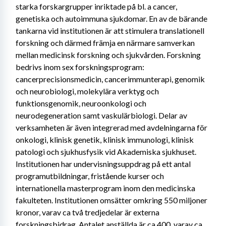
starka forskargrupper inriktade på bl. a cancer, 
genetiska och autoimmuna sjukdomar. En av de bärande 
tankarna vid institutionen är att stimulera translationell 
forskning och därmed främja en närmare samverkan 
mellan medicinsk forskning och sjukvården. Forskning 
bedrivs inom sex forskningsprogram: 
cancerprecisionsmedicin, cancerimmunterapi, genomik 
och neurobiologi, molekylära verktyg och 
funktionsgenomik, neuroonkologi och 
neurodegeneration samt vaskulärbiologi. Delar av 
verksamheten är även integrerad med avdelningarna för 
onkologi, klinisk genetik, klinisk immunologi, klinisk 
patologi och sjukhusfysik vid Akademiska sjukhuset. 
Institutionen har undervisningsuppdrag på ett antal 
programutbildningar, fristående kurser och 
internationella masterprogram inom den medicinska 
fakulteten. Institutionen omsätter omkring 550 miljoner 
kronor, varav ca två tredjedelar är externa 
forskningsbidrag. Antalet anställda är ca 400, varav ca 