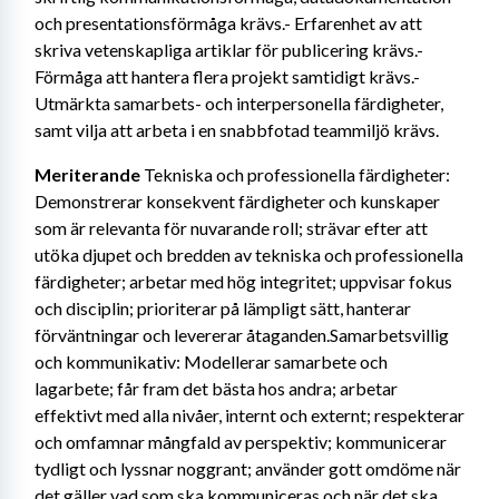
och presentationsförmåga krävs.- Erfarenhet av att 
skriva vetenskapliga artiklar för publicering krävs.- 
Förmåga att hantera flera projekt samtidigt krävs.- 
Utmärkta samarbets- och interpersonella färdigheter, 
samt vilja att arbeta i en snabbfotad teammiljö krävs.
Meriterande
 Tekniska och professionella färdigheter: 
Demonstrerar konsekvent färdigheter och kunskaper 
som är relevanta för nuvarande roll; strävar efter att 
utöka djupet och bredden av tekniska och professionella 
färdigheter; arbetar med hög integritet; uppvisar fokus 
och disciplin; prioriterar på lämpligt sätt, hanterar 
förväntningar och levererar åtaganden.Samarbetsvillig 
och kommunikativ: Modellerar samarbete och 
lagarbete; får fram det bästa hos andra; arbetar 
effektivt med alla nivåer, internt och externt; respekterar 
och omfamnar mångfald av perspektiv; kommunicerar 
tydligt och lyssnar noggrant; använder gott omdöme när 
det gäller vad som ska kommuniceras och när det ska 