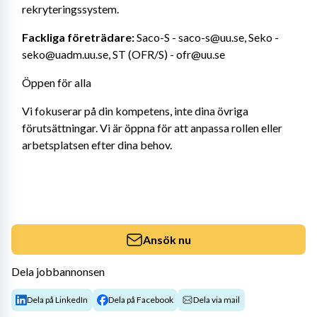
rekryteringssystem.
Fackliga företrädare: 
Saco-S - saco-s@uu.se, Seko - 
seko@uadm.uu.se, ST (OFR/S) - ofr@uu.se
Öppen för alla
Vi fokuserar på din kompetens, inte dina övriga 
förutsättningar. Vi är öppna för att anpassa rollen eller 
arbetsplatsen efter dina behov.
Ansök nu
Dela jobbannonsen
Dela på LinkedIn
Dela på Facebook
Dela via mail