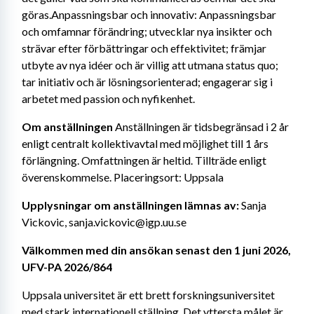
göras.Anpassningsbar och innovativ: Anpassningsbar 
och omfamnar förändring; utvecklar nya insikter och 
strävar efter förbättringar och effektivitet; främjar 
utbyte av nya idéer och är villig att utmana status quo; 
tar initiativ och är lösningsorienterad; engagerar sig i 
arbetet med passion och nyfikenhet.
Om anställningen 
Anställningen är tidsbegränsad i 2 år 
enligt centralt kollektivavtal med möjlighet till 1 års 
förlängning. Omfattningen är heltid. Tillträde enligt 
överenskommelse. Placeringsort: Uppsala
Upplysningar om anställningen lämnas av: 
Sanja 
Vickovic, sanja.vickovic@igp.uu.se
Välkommen med din ansökan senast den 1 juni 2026, 
UFV-PA 2026/864
Uppsala universitet är ett brett forskningsuniversitet 
med stark internationell ställning. Det yttersta målet är 