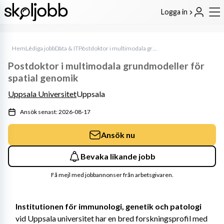
Logga in
Hem
Lediga jobb
Data & IT
Postdoktor i multimodala grundmodeller för spatial genomik
Postdoktor i multimodala grundmodeller för
spatial genomik
Uppsala Universitet
Uppsala
Ansök senast: 2026-08-17
Ansök nu
Bevaka likande jobb
Få mejl med jobbannonser från arbetsgivaren.
Institutionen för immunologi, genetik och patologi
vid Uppsala universitet har en bred forskningsprofil med 