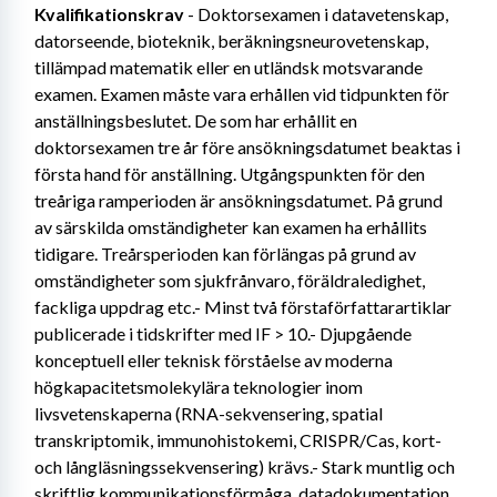
Kvalifikationskrav
 - Doktorsexamen i datavetenskap, 
datorseende, bioteknik, beräkningsneurovetenskap, 
tillämpad matematik eller en utländsk motsvarande 
examen. Examen måste vara erhållen vid tidpunkten för 
anställningsbeslutet. De som har erhållit en 
doktorsexamen tre år före ansökningsdatumet beaktas i 
första hand för anställning. Utgångspunkten för den 
treåriga ramperioden är ansökningsdatumet. På grund 
av särskilda omständigheter kan examen ha erhållits 
tidigare. Treårsperioden kan förlängas på grund av 
omständigheter som sjukfrånvaro, föräldraledighet, 
fackliga uppdrag etc.- Minst två förstaförfattarartiklar 
publicerade i tidskrifter med IF > 10.- Djupgående 
konceptuell eller teknisk förståelse av moderna 
högkapacitetsmolekylära teknologier inom 
livsvetenskaperna (RNA-sekvensering, spatial 
transkriptomik, immunohistokemi, CRISPR/Cas, kort- 
och långläsningssekvensering) krävs.- Stark muntlig och 
skriftlig kommunikationsförmåga, datadokumentation 