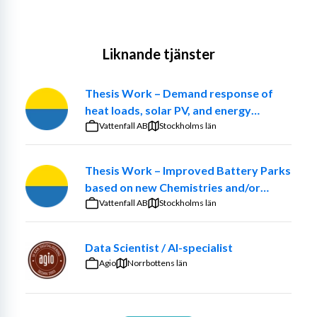
Liknande tjänster
Thesis Work – Demand response of
heat loads, solar PV, and energy
communities at the Church of Sweden.
Vattenfall AB
Stockholms län
Thesis Work – Improved Battery Parks
based on new Chemistries and/or
optimized ancillary systems
Vattenfall AB
Stockholms län
Data Scientist / AI-specialist
Agio
Norrbottens län