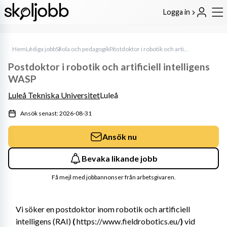
Logga in
Hem
Lediga jobb
Skola och pedagogik
Postdoktor i robotik och artificiell intelligens WASP
Postdoktor i robotik och artificiell intelligens
WASP
Luleå Tekniska Universitet
Luleå
Ansök senast: 2026-08-31
Ansök nu
Bevaka likande jobb
Få mejl med jobbannonser från arbetsgivaren.
Vi söker en postdoktor inom robotik och artificiell 
intelligens (RAI)
 (
 https://www.fieldrobotics.eu/
) 
vid 