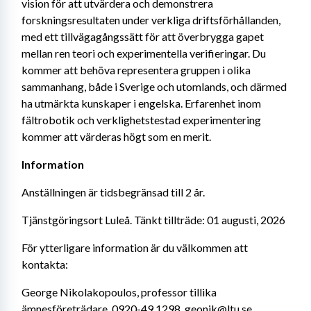
vision för att utvärdera och demonstrera 
forskningsresultaten under verkliga driftsförhållanden, 
med ett tillvägagångssätt för att överbrygga gapet 
mellan ren teori och experimentella verifieringar. Du 
kommer att behöva representera gruppen i olika 
sammanhang, både i Sverige och utomlands, och därmed 
ha utmärkta kunskaper i engelska. Erfarenhet inom 
fältrobotik och verklighetstestad experimentering 
kommer att värderas högt som en merit.
Information
Anställningen är tidsbegränsad till 2 år.
Tjänstgöringsort Luleå. Tänkt tillträde: 01 augusti, 2026
För ytterligare information är du välkommen att 
kontakta:
George Nikolakopoulos, professor tillika 
ämnesföreträdare, 0920-49 1298, geonik@ltu.se.