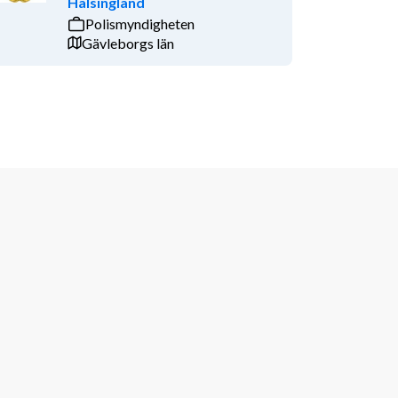
Hälsingland
Polismyndigheten
Gävleborgs län