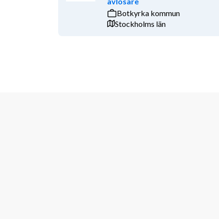
avlösare
Botkyrka kommun
Stockholms län