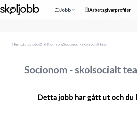
Jobb
Arbetsgivarprofiler
Hem
Lediga jobb
Vård & omsorg
Socionom - skolsocialt team
Socionom - skolsocialt te
Detta jobb har gått ut och du