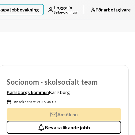
Logga in
kapa jobbevakning
För arbetsgivare
Se bevakningar
Socionom - skolsocialt team
Karlsborgs kommun
Karlsborg
Ansök senast: 2026-06-07
Ansök nu
Bevaka likande jobb