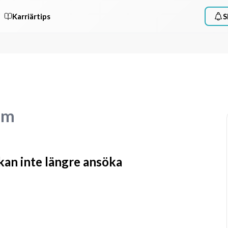
Karriärtips
S
am
 kan inte längre ansöka