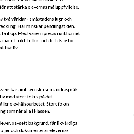
r att stärka elevernas måluppfyllelse.
 två världar - småstadens lugn och 
eckling. Här minskar pendlingstiden, 
 få ihop. Med Vänern precis runt hörnet 
har ett rikt kultur- och fritidsliv för 
ktivt liv.
 svenska samt svenska som andraspråk. 
tiv med stort fokus på det 
ler elevhälsoarbetet. Stort fokus 
ing som når alla i klassen.
elever, oavsett bakgrund, får likvärdiga 
följer och dokumenterar elevernas 