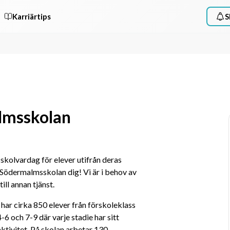
Karriärtips
S
almsskolan
skolvardag för elever utifrån deras 
Södermalmsskolan dig! Vi är i behov av 
ill annan tjänst.
ar cirka 850 elever från förskoleklass 
-6 och 7-9 där varje stadie har sitt 
ktivitet. På skolan arbetar 130 