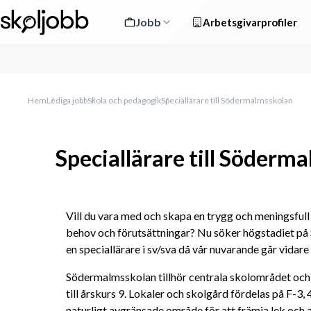
Jobb
Arbetsgivarprofiler
Hem
Lediga jobb
Skola och pedagogik
Speciallärare till Södermalmsskolan
Speciallärare till Söderm
Vill du vara med och skapa en trygg och meningsfull 
behov och förutsättningar? Nu söker högstadiet på 
en speciallärare i sv/sva då vår nuvarande går vidare t
Södermalmsskolan tillhör centrala skolområdet och h
till årskurs 9. Lokaler och skolgård fördelas på F-3, 4
naturligt avgränsade område för att främja lek och a