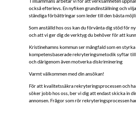
Tillsammans arbetar vi för att verksamheten uppnår 
också efterlevs. En nyfiken grundinställning och vilj
ständiga förbättringar som leder till den bästa möjl
Som anställd hos oss kan du förvänta dig stöd för ny
och att vi ger dig de verktyg du behöver för att kunna
Kristinehamns kommun ser mångfald som en styrka o
kompetensbaserade rekryteringsmetodik syftar till 
och därigenom även motverka diskriminering
Varmt välkommen med din ansökan!
För att kvalitetssäkra rekryteringsprocessen och 
söker jobb hos oss, ber vi dig att endast skicka in d
annonsen. Frågor som rör rekryteringsprocessen han