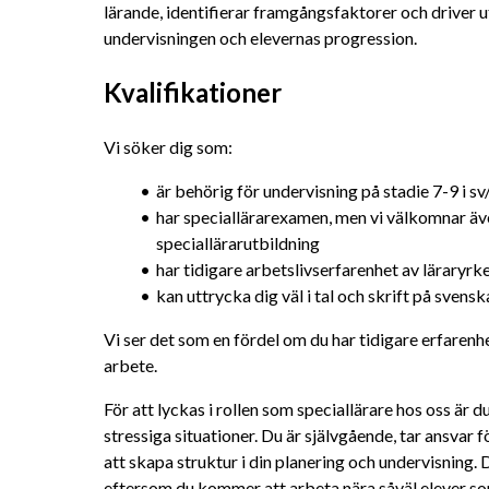
lärande, identifierar framgångsfaktorer och driver u
undervisningen och elevernas progression.
Kvalifikationer
Vi söker dig som:
är behörig för undervisning på stadie 7-9 i sv
har speciallärarexamen, men vi välkomnar även
speciallärarutbildning
har tidigare arbetslivserfarenhet av läraryrk
kan uttrycka dig väl i tal och skrift på svens
Vi ser det som en fördel om du har tidigare erfaren
arbete.
För att lyckas i rollen som speciallärare hos oss är du
stressiga situationer. Du är självgående, tar ansvar f
att skapa struktur i din planering och undervisning
eftersom du kommer att arbeta nära såväl elever som