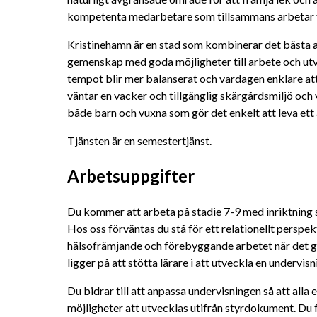
kompetenta medarbetare som tillsammans arbetar fö
Kristinehamn är en stad som kombinerar det bästa av
gemenskap med goda möjligheter till arbete och utv
tempot blir mer balanserat och vardagen enklare att
väntar en vacker och tillgänglig skärgårdsmiljö och vi 
både barn och vuxna som gör det enkelt att leva ett a
Tjänsten är en semestertjänst.
Arbetsuppgifter
Du kommer att arbeta på stadie 7-9 med inriktning
Hos oss förväntas du stå för ett relationellt perspek
hälsofrämjande och förebyggande arbetet när det gäl
ligger på att stötta lärare i att utveckla en undervisn
Du bidrar till att anpassa undervisningen så att alla 
möjligheter att utvecklas utifrån styrdokument. Du 