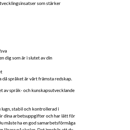
tvecklingsinsatser som stärker 
/sva
 dig som är i slutet av din 
et
ka då språket är vårt främsta redskap.
het av språk- och kunskapsutvecklande 
 lugn, stabil och kontrollerad i 
ör dina arbetsuppgifter och har lätt för 
. Du måste ha en god samarbetsförmåga 
 lärare på skolan. Det innebär att du 