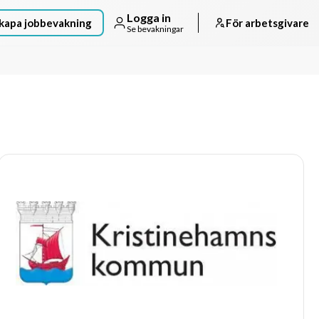
Logga in
kapa jobbevakning
För arbetsgivare
Se bevakningar