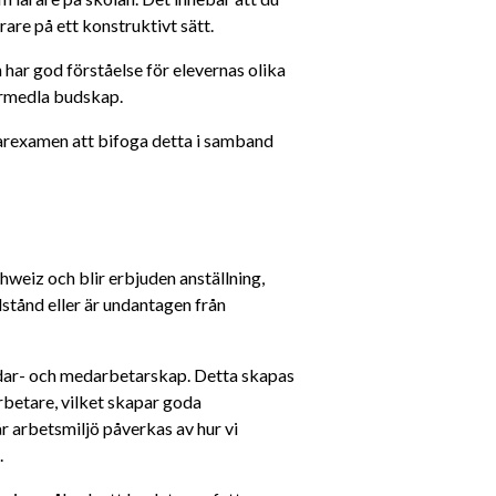
are på ett konstruktivt sätt.
 har god förståelse för elevernas olika 
förmedla budskap.
rarexamen att bifoga detta i samband 
weiz och blir erbjuden anställning, 
lstånd eller är undantagen från 
edar- och medarbetarskap. Detta skapas 
betare, vilket skapar goda 
r arbetsmiljö påverkas av hur vi 
.