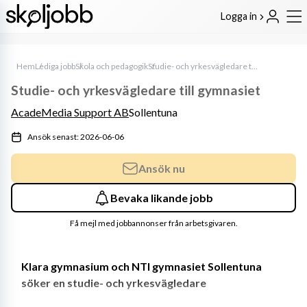
Logga in
Hem
Lediga jobb
Skola och pedagogik
Studie- och yrkesvägledare till gymnasiet
Studie- och yrkesvägledare till gymnasiet
AcadeMedia Support AB
Sollentuna
Ansök senast: 2026-06-06
Ansök nu
Bevaka likande jobb
Få mejl med jobbannonser från arbetsgivaren.
Klara gymnasium och NTI gymnasiet Sollentuna 
söker en studie- och yrkesvägledare