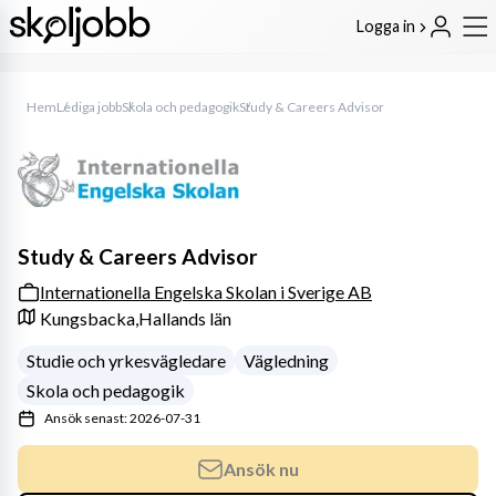
Logga in
Hem
Lediga jobb
Skola och pedagogik
Study & Careers Advisor
Study & Careers Advisor
Internationella Engelska Skolan i Sverige AB
Kungsbacka,
Hallands län
Studie och yrkesvägledare
Vägledning
Skola och pedagogik
Ansök senast: 2026-07-31
Ansök nu