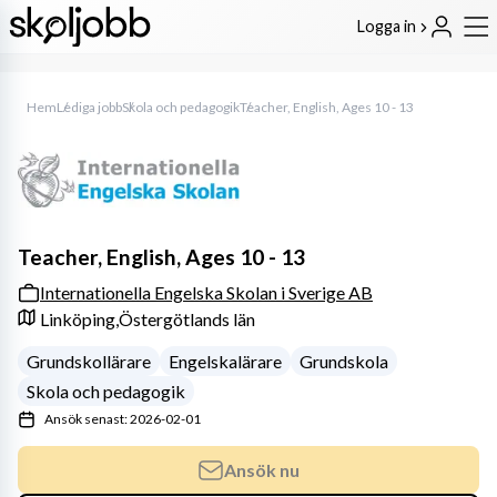
Logga in
Hem
Lediga jobb
Skola och pedagogik
Teacher, English, Ages 10 - 13
Teacher, English, Ages 10 - 13
Internationella Engelska Skolan i Sverige AB
Linköping,
Östergötlands län
Grundskollärare
Engelskalärare
Grundskola
Skola och pedagogik
Ansök senast: 2026-02-01
Ansök nu