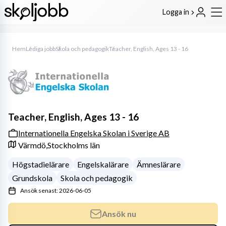
Logga in
Hem
Lediga jobb
Skola och pedagogik
Teacher, English, Ages 13 - 16
Teacher, English, Ages 13 - 16
Internationella Engelska Skolan i Sverige AB
Värmdö,
Stockholms län
Högstadielärare
Engelskalärare
Ämneslärare
Grundskola
Skola och pedagogik
Ansök senast: 2026-06-05
Ansök nu