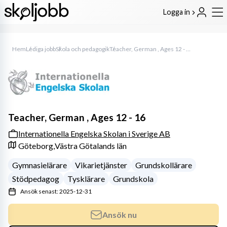
Logga in
Hem
Lediga jobb
Skola och pedagogik
Teacher, German , Ages 12 - 16
Teacher, German , Ages 12 - 16
Internationella Engelska Skolan i Sverige AB
Göteborg,
Västra Götalands län
Gymnasielärare
Vikarietjänster
Grundskollärare
Stödpedagog
Tysklärare
Grundskola
Ansök senast: 2025-12-31
Ansök nu