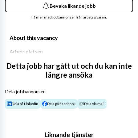
Bevaka likande jobb
Få mejl med jobbannonser från arbetsgivaren.
About this vacancy
Arbetsplatsen
Internationella Engelska Skolan Halmstad slog upp sina 
Detta jobb har gått ut och du kan inte
dörrar 2012 och har sedan dess varit en plats där 
längre ansöka
kunskap, respekt och möjligheter står i centrum. På 
Internationella Engelska Skolan i Halmstad gör vi 
Dela jobbannonsen
skillnad i våra elevers liv. Idag består skolan av cirka 585 
elever i årskurs 4–9 och cirka 55 medarbetare som 
Dela på LinkedIn
Dela på Facebook
Dela via mail
arbetar nära varandra och bidrar till ett utvecklande 
lärmiljö.
Arbetsuppgifter
Liknande tjänster