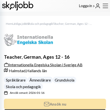
Logga in
Hem
Lediga jobb
Skola och pedagogik
Teacher, German, Ages 12 - 16
Teacher, German, Ages 12 - 16
Internationella Engelska Skolan i Sverige AB
Halmstad,
Hallands län
Språklärare
Ämneslärare
Grundskola
Skola och pedagogik
Ansök senast: 2026-01-16
Ansök nu