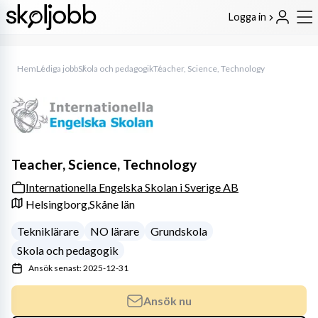
Logga in
Hem
Lediga jobb
Skola och pedagogik
Teacher, Science, Technology
Teacher, Science, Technology
Internationella Engelska Skolan i Sverige AB
Helsingborg,
Skåne län
Tekniklärare
NO lärare
Grundskola
Skola och pedagogik
Ansök senast: 2025-12-31
Ansök nu