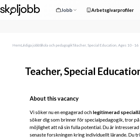
Jobb
Arbetsgivarprofiler
Hem
Lediga jobb
Skola och pedagogik
Teacher, Special Education, Ages 10 - 16
Teacher, Special Education
About this vacancy
Vi söker nu en engagerad och 
legitimerad speciall
söker dig som brinner för specialpedagogik, tror på a
möjlighet att nå sin fulla potential. Du är intresserad
senaste forskningen kring individuellt lärande. Du tr