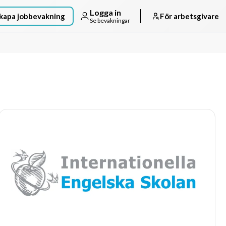
Logga in
kapa jobbevakning
För arbetsgivare
Se bevakningar