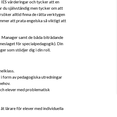
 IES värderingar och tycker att en 
r du självständig men tycker om att 
er alltid finna de rätta verktygen 
mmer att prata engelska så viktigt att 
c Manager samt de båda biträdande 
eslaget för specialpedagogik). Din 
 som stödjer dig i din roll.
helklass.
i form av pedagogiska utredningar 
behov.
och elever med problematisk 
t lärare för elever med individuella 