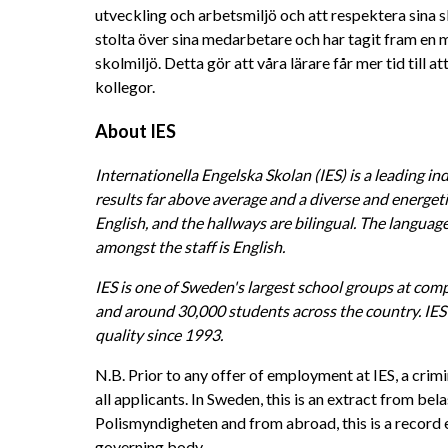
utveckling och arbetsmiljö och att respektera sina sko
stolta över sina medarbetare och har tagit fram en m
skolmiljö. Detta gör att våra lärare får mer tid till a
kollegor.
About IES
Internationella Engelska Skolan (IES) is a leading 
results far above average and a diverse and energetic
English, and the hallways are bilingual. The langua
amongst the staff is English.
IES is one of Sweden's largest school groups at comp
and around 30,000 students across the country. IES
quality since 1993.
N.B. Prior to any offer of employment at IES, a crim
all applicants. In Sweden, this is an extract from bel
Polismyndigheten and from abroad, this is a record e
governing body. 