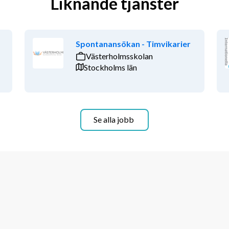
Liknande tjänster
Spontanansökan - Timvikarier
Västerholmsskolan
Stockholms län
Se alla jobb