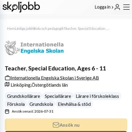
Logga in
Hem
Lediga jobb
Skola och pedagogik
Teacher, Special Education, Ages 6 - 11
Teacher, Special Education, Ages 6 - 11
Internationella Engelska Skolan i Sverige AB
Linköping,
Östergötlands län
Grundskollärare
Speciallärare
Lärare i förskoleklass
Förskola
Grundskola
Elevhälsa & stöd
Ansök senast: 2026-07-31
Ansök nu