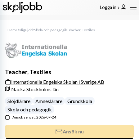
Logga in
Hem
Lediga jobb
Skola och pedagogik
Teacher, Textiles
Teacher, Textiles
Internationella Engelska Skolan i Sverige AB
Nacka,
Stockholms län
Slöjdlärare
Ämneslärare
Grundskola
Skola och pedagogik
Ansök senast: 2026-07-24
Ansök nu