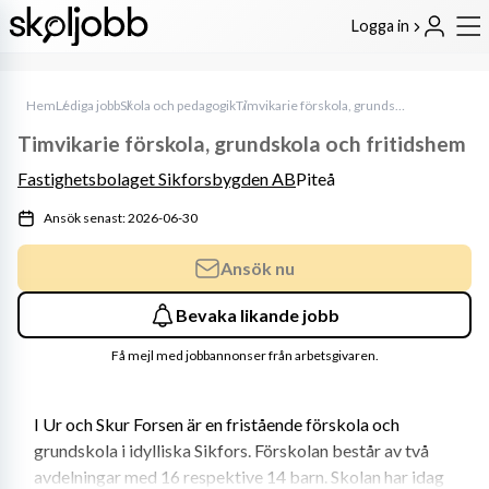
Logga in
Hem
Lediga jobb
Skola och pedagogik
Timvikarie förskola, grundskola och fritidshem
Timvikarie förskola, grundskola och fritidshem
Fastighetsbolaget Sikforsbygden AB
Piteå
Ansök senast: 2026-06-30
Ansök nu
Bevaka likande jobb
Få mejl med jobbannonser från arbetsgivaren.
I Ur och Skur Forsen är en fristående förskola och 
grundskola i idylliska Sikfors. Förskolan består av två 
avdelningar med 16 respektive 14 barn. Skolan har idag 