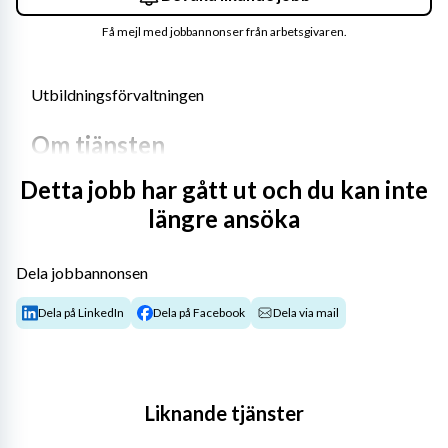
Få mejl med jobbannonser från arbetsgivaren.
Utbildningsförvaltningen
Om tjänsten
Detta jobb har gått ut och du kan inte
Vi kan erbjuda dig ett kreativt och meningsfullt arbete 
längre ansöka
på våra förskolor, fritidshem, grundskolor, anpassad 
grundskola och kväll/helg/nattomsorg i Kalmar 
kommun.
Dela jobbannonsen
Huvuduppdraget som timvikarie är att vid vår ordinarie 
Dela på LinkedIn
Dela på Facebook
Dela via mail
personals frånvaro skapa förutsättningar till en 
skola/förskola/omsorg som ger elever och barn 
möjlighet att utvecklas och lära sig i en kreativ och trygg 
miljö för deras måluppfyllelse. Vi söker timvikarier som 
Liknande tjänster
är engagerade, ansvarstagande med god 