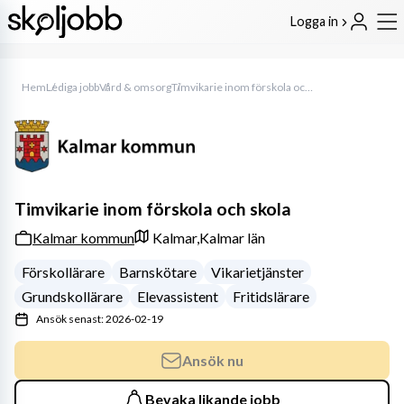
Logga in
Hem
Lediga jobb
Vård & omsorg
Timvikarie inom förskola och skola
Timvikarie inom förskola och skola
Kalmar kommun
Kalmar,
Kalmar län
Förskollärare
Barnskötare
Vikarietjänster
Grundskollärare
Elevassistent
Fritidslärare
Ansök senast: 2026-02-19
Ansök nu
Bevaka likande jobb