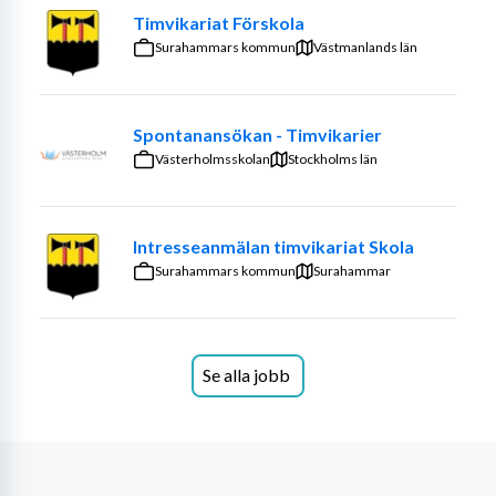
samarbetsförmåga, som på ett självständigt sätt kan 
Timvikariat Förskola
bedriva undervisning och aktiviteter vid vår ordinarie 
Surahammars kommun
Västmanlands län
personals frånvaro.
Rekryteringen innebär att vi i förväg har kommit överens 
om villkoren för kommande anställningar och att du 
Spontanansökan - Timvikarier
finns som bokningsbar timvikarie i vårt system. 
Västerholmsskolan
Stockholms län
Anställning sker de dagar som du tackar ja till att arbeta 
och vid det tillfället är den aktuella skolans rektor din 
chef. 
Intresseanmälan timvikariat Skola
Surahammars kommun
Surahammar
Arbetet passar dig som under en begränsad tid vill testa 
på arbete inom skolan. Du kanske har pågående 
pedagogikstudier eller är nybliven pensionär och har lite 
tid över?
Se alla jobb
Din profil
Vi söker personal med pedagogisk utbildning eller har en 
pågående pedagogikutbildning, alternativt har du 