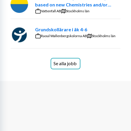
att det ska bli så bra som möjligt. Du är dessutom 
based on new Chemistries and/or
självständig och har mod och förmåga att fatta egna 
optimized ancillary systems
Vattenfall AB
Stockholms län
beslut inom ramen för ditt uppdrag utan att vara 
beroende av andra. Du tar ansvar för dina uppgifter och 
Grundskollärare i åk 4-6
driver arbetet framåt.
Raoul Wallenbergskolorna AB
Stockholms län
Tjänsten är på 20~30%. Vi tillämpar 6 mån 
provanställning.
Ett utdrag från belastningsregistret ska kunna uppvisas 
Se alla jobb
innan en eventuell anställning kan ingås.
Varmt välkommen med din ansökan!