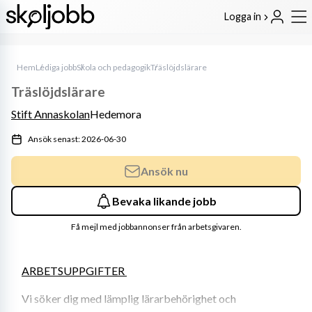
Logga in
Hem
Lediga jobb
Skola och pedagogik
Träslöjdslärare
Träslöjdslärare
Stift Annaskolan
Hedemora
Ansök senast: 2026-06-30
Ansök nu
Bevaka likande jobb
Få mejl med jobbannonser från arbetsgivaren.
ARBETSUPPGIFTER 
Vi söker dig med lämplig lärarbehörighet och 