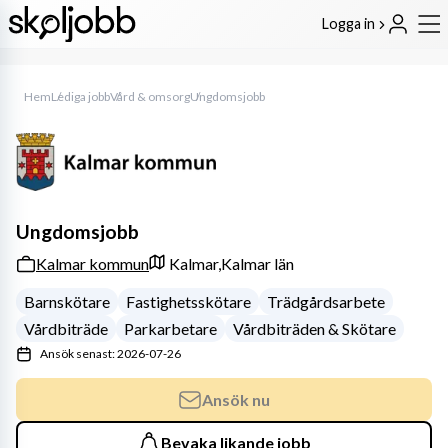
Logga in
Hem
Lediga jobb
Vård & omsorg
Ungdomsjobb
Ungdomsjobb
Kalmar kommun
Kalmar,
Kalmar län
Barnskötare
Fastighetsskötare
Trädgårdsarbete
Vårdbiträde
Parkarbetare
Vårdbiträden & Skötare
Ansök senast: 2026-07-26
Ansök nu
Bevaka likande jobb