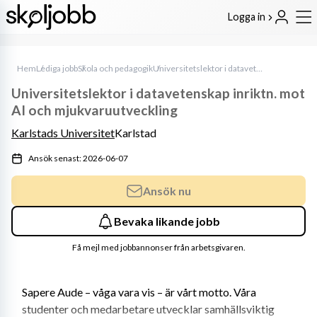
Logga in
Hem
Lediga jobb
Skola och pedagogik
Universitetslektor i datavetenskap inriktn. mot AI och mjukvaruutveckling
Universitetslektor i datavetenskap inriktn. mot
AI och mjukvaruutveckling
Karlstads Universitet
Karlstad
Ansök senast: 2026-06-07
Ansök nu
Bevaka likande jobb
Få mejl med jobbannonser från arbetsgivaren.
Sapere Aude – våga vara vis – är vårt motto. Våra 
studenter och medarbetare utvecklar samhällsviktig 