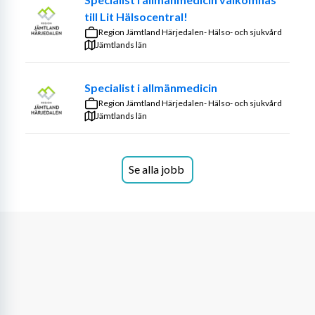
till Lit Hälsocentral!
Vid ämnet datavetenskap arbetar i dagsläget ca 60 
Region Jämtland Härjedalen- Hälso- och sjukvård
personer. Inom datavetenskap är forskning och 
Jämtlands län
utbildning fokuserad på distribuerade system och 
datakommunikation, datasäkerhet och personlig 
Specialist i allmänmedicin
integritet samt mjukvaruutveckling, där AI spelar en 
Region Jämtland Härjedalen- Hälso- och sjukvård
central roll för forskningen inom alla tre områden. 
Jämtlands län
Hösten 2025 lanserade vi ett kandidatprogram med 
inriktning mot AI som fick ett rekordstort antal 
ansökningar från både internationella och nationella 
Se alla jobb
sökande. Verksamheten bedrivs i nära samarbete med 
internationella, nationella och regionala partner från 
både universitetsvärlden, offentlig sektor och 
näringslivet. Vid institutionen lägger vi mycket stor vikt 
vid nära samarbete mellan forskargrupper och 
fokusområden.
Vi ser fram emot att välkomna en ny kollega i vårt arbete 
med att driva AI-forskningen framåt. Som en del av en 