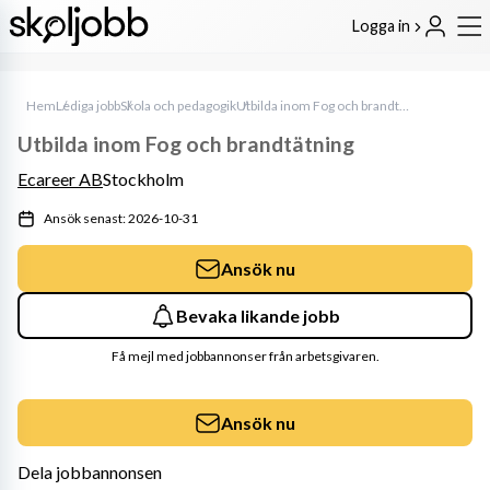
Logga in
Hem
Lediga jobb
Skola och pedagogik
Utbilda inom Fog och brandtätning
Utbilda inom Fog och brandtätning
Ecareer AB
Stockholm
Ansök senast: 2026-10-31
Ansök nu
Bevaka likande jobb
Få mejl med jobbannonser från arbetsgivaren.
Ansök nu
Dela jobbannonsen