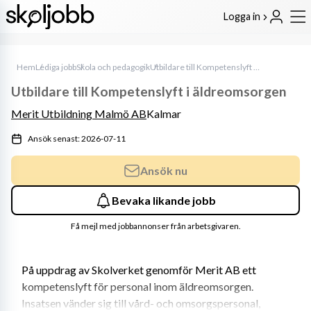
Logga in
Hem
Lediga jobb
Skola och pedagogik
Utbildare till Kompetenslyft i äldreomsorgen
Utbildare till Kompetenslyft i äldreomsorgen
Merit Utbildning Malmö AB
Kalmar
Ansök senast: 2026-07-11
Ansök nu
Bevaka likande jobb
Få mejl med jobbannonser från arbetsgivaren.
På uppdrag av Skolverket genomför Merit AB ett 
kompetenslyft för personal inom äldreomsorgen. 
Insatsen vänder sig till vård- och omsorgspersonal, 