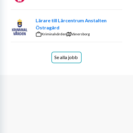
deltagarnas behov och språknivå
har 
god kännedom om äldreomsorgen
 och 
dess uppdrag
Lärare till Lärcentrum Anstalten
har 
hög digital kompetens
 och vana vid 
Östragård
lärplattformar
Kriminalvården
Vänersborg
har du dessutom erfarenhet av 
vuxenpedagogik, 
handledning eller språkombudsarbete
 är det 
ett stort plus!
Se alla jobb
Är du mitt i dina universitetsstudier eller arbetar redan 
deltid? Ingen fara – vi är öppna för olika 
tjänstgöringsgrader.