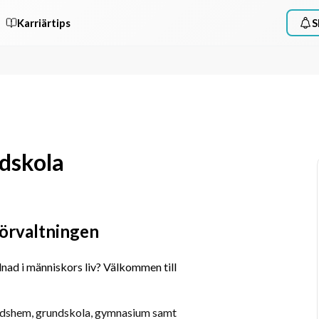
Karriärtips
S
dskola
örvaltningen
lnad i människors liv? Välkommen till 
tidshem, grundskola, gymnasium samt 