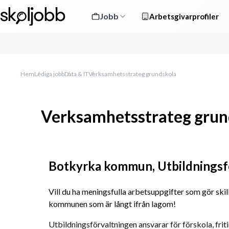
Jobb
Arbetsgivarprofiler
Hem
Lediga jobb
Data & IT
Verksamhetsstrateg grundskola
Verksamhetsstrateg grun
Botkyrka kommun, Utbildningsf
Vill du ha meningsfulla arbetsuppgifter som gör skil
kommunen som är långt ifrån lagom!
Utbildningsförvaltningen ansvarar för förskola, fri