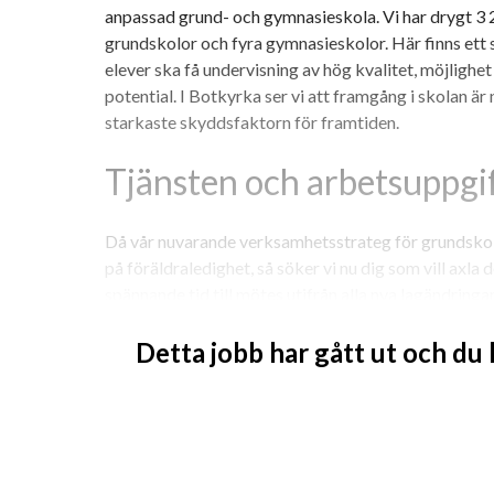
anpassad grund- och gymnasieskola. Vi har drygt 3 
grundskolor och fyra gymnasieskolor. Här finns ett 
elever ska få undervisning av hög kvalitet, möjlighet a
potential. I Botkyrka ser vi att framgång i skolan är ny
starkaste skyddsfaktorn för framtiden.
Tjänsten och arbetsuppgi
Då vår nuvarande verksamhetsstrateg för grundskol
på föräldraledighet, så söker vi nu dig som vill axla d
spännande tid till mötes utifrån alla nya lagändringar
behöver stöd i att tillsammans med vår rektorsgrupp,
implementeringen. 
Detta jobb har gått ut och du
Du kommer ingå i grundskolans ledningsgrupp till
biträdande
verksamhetschef och grundskolans samordnare. Din
och