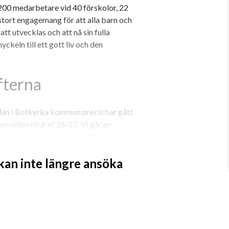
200 medarbetare vid 40 förskolor, 22 
stort engagemang för att alla barn och 
tt utvecklas och att nå sin fulla 
ckeln till ett gott liv och den 
fterna
an i Botkyrka kommun precis har gått 
en rollen läsåret 26/27. Vi går en 
 som inom kort ska träda i kraft och vi 
 lägga upp en plan för 
 kan inte längre ansöka
sammans med verksamhetschef, 
 roll kommer att innebära omfattande 