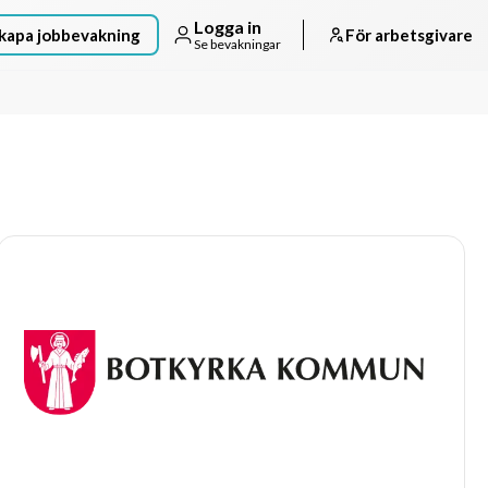
Logga in
kapa jobbevakning
För arbetsgivare
Se bevakningar