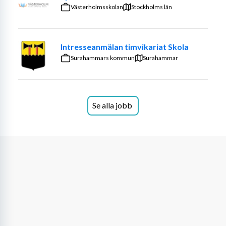
Västerholmsskolan
Stockholms län
Intresseanmälan timvikariat Skola
Surahammars kommun
Surahammar
Se alla jobb