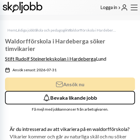
Logga in
Hem
Lediga jobb
Skola och pedagogik
Waldorfförskola i Hardeberga söker timvikarier
Waldorfförskola i Hardeberga söker
timvikarier
Stift Rudolf Steinerlekskolan i Hardeberga
Lund
Ansök senast: 2026-07-31
Ansök nu
Bevaka likande jobb
Få mejl med jobbannonser från arbetsgivaren.
Är du intresserad av att vikariera på en waldorfförskola? 
Vikarier kommer och går av naturliga skäl och nu söker 