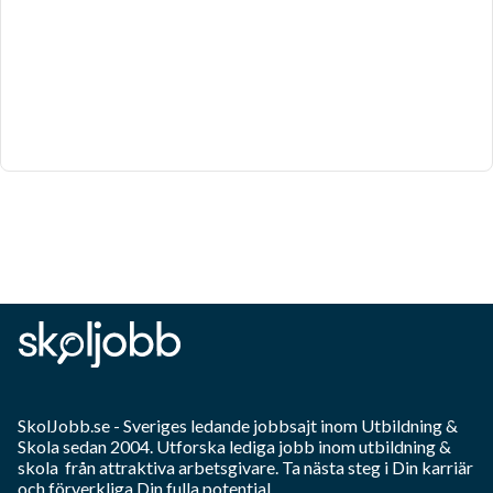
SkolJobb.se
- Sveriges ledande jobbsajt inom
Utbildning &
Skola
sedan 2004. Utforska lediga jobb inom
utbildning &
skola
från attraktiva arbetsgivare. Ta nästa steg i Din karriär
och förverkliga Din fulla potential.