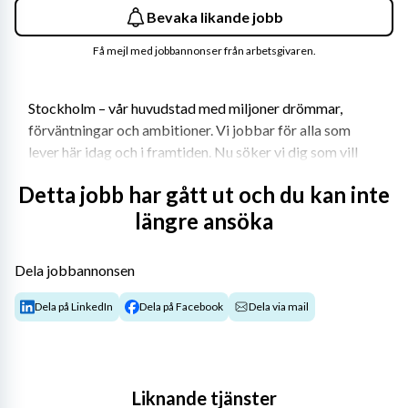
Bevaka likande jobb
Få mejl med jobbannonser från arbetsgivaren.
Stockholm – vår huvudstad med miljoner drömmar, 
förväntningar och ambitioner. Vi jobbar för alla som 
lever här idag och i framtiden. Nu söker vi dig som vill 
tänka stort, nytt och annorlunda med oss – för 
Detta jobb har gått ut och du kan inte
stockholmarna.
längre ansöka
Välkommen till oss
Dela jobbannonsen
Stockholms transport och fordonstekniska gymnasium 
Dela på LinkedIn
Dela på Facebook
Dela via mail
(STFG) söker en engagerad och driven lärare till vår 
vuxenutbildning inom mekanikerområdet.
Vi erbjuder
Liknande tjänster