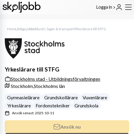
Logga in
Hem
Lediga jobb
Industri, lager & transport
Yrkeslärare till STFG
Yrkeslärare till STFG
Stockholms stad - Utbildningsförvaltningen
Stockholm,
Stockholms län
Gymnasielärare
Grundskollärare
Vuxenlärare
Yrkeslärare
Fordonstekniker
Grundskola
Ansök senast: 2025-10-11
Ansök nu