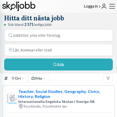
Logga in
Hitta ditt nästa jobb
Sök bland
2 571
lediga jobb
Sök
Ort
Yrke
Teacher, Social Studies, Geography, Civics,
History, Religion
Internationella Engelska Skolan i Sverige AB
Stockholm, Stockholms län