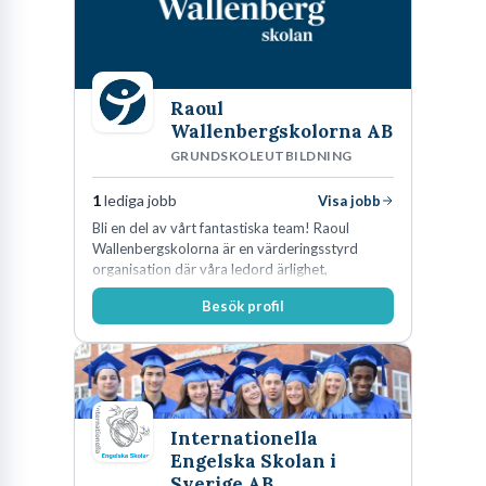
Raoul
Wallenbergskolorna AB
GRUNDSKOLEUTBILDNING
1
lediga jobb
Visa jobb
Bli en del av vårt fantastiska team! Raoul
Wallenbergskolorna är en värderingsstyrd
organisation där våra ledord ärlighet,
medkänsla, mod och handlingskraft
Besök profil
genomsyrar allt vi gör. Vi är tydliga med vad vi
förväntar oss av våra medarbetare och skapar
samtidigt möjligheter att växa och utvecklas
internt.
Internationella
Engelska Skolan i
Sverige AB