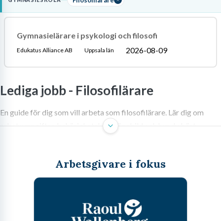
GYMNASIESKOLA
din vardag består av att handleda elever i att skriva
analytiska
essäer
och leda seminarier om filosofiska dilemman.
Gymnasielärare i psykologi och filosofi
Läs mer om yrket:
2026-08-09
Edukatus Alliance AB
Uppsala län
Löneguide
Arbetsuppgifter
Utbildningsguide
Lediga jobb -
Filosofilärare
En guide för dig som vill arbeta som filosofilärare. Lär dig om
arbetsuppgifter, behörighetskrav, lönebild och hur du bäst
navigerar arbetsmarknaden.
Arbetsgivare i fokus
Att arbeta som filosofilärare – mer än
bara gamla greker