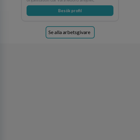
organisation där våra ledord ärlighet,
medkänsla, mod och handlingskraft
Besök profil
genomsyrar allt vi gör. Vi är tydliga med vad vi
förväntar oss av våra medarbetare och skapar
samtidigt möjligheter att växa och utvecklas
internt.
Se alla arbetsgivare