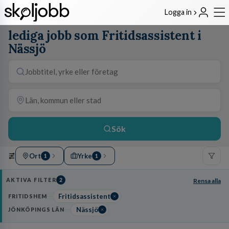
Logga in
lediga jobb som Fritidsassistent i
Nässjö
Sök
Ort
Yrke
1
1
AKTIVA FILTER
2
Rensa alla
Fritidsassistent
FRITIDSHEM
Nässjö
JÖNKÖPINGS LÄN