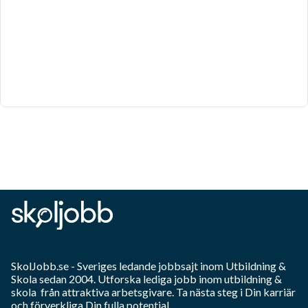
SkolJobb.se
- Sveriges ledande jobbsajt inom
Utbildning &
Skola
sedan 2004. Utforska lediga jobb inom
utbildning &
skola
från attraktiva arbetsgivare. Ta nästa steg i Din karriär
och förverkliga Din fulla potential.