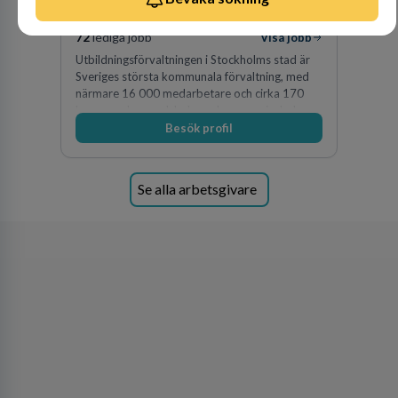
KOMMUN
72
lediga jobb
Visa jobb
Utbildningsförvaltningen i Stockholms stad är
Sveriges största kommunala förvaltning, med
närmare 16 000 medarbetare och cirka 170
kommunala grundskolor och gymnasieskolor
Besök profil
Se alla arbetsgivare