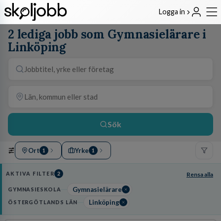
Logga in
2 lediga jobb som Gymnasielärare i
Linköping
Sök
Ort
Yrke
1
1
AKTIVA FILTER
2
Rensa alla
Gymnasielärare
GYMNASIESKOLA
Linköping
ÖSTERGÖTLANDS LÄN