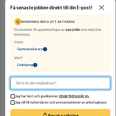
Raoul
Få senaste jobben direkt till din E-post!
Wallenbergskolorna AB
GRUNDSKOLEUTBILDNING
BEVAKNING REDO ATT AKTIVERAS
1
lediga jobb
Visa jobb
Du kommer få uppdateringar av
nya jobb
som matchar
Bli en del av vårt fantastiska team! Raoul
kriteriera:
Wallenbergskolorna är en värderingsstyrd
organisation där våra ledord ärlighet,
Inom:
medkänsla, mod och handlingskraft
Gymnasielärare
Besök profil
genomsyrar allt vi gör. Vi är tydliga med vad vi
förväntar oss av våra medarbetare och skapar
Vart?
samtidigt möjligheter att växa och utvecklas
Linköping
internt.
integritetspolicyn.
Jag har läst och godkänner
Stockholms stad -
Jag vill få nyhetsbrev och presentationer av arbetsgivare.
Utbildningsförvaltning
en
Bevaka sökning