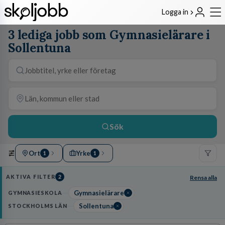
Logga in
3 lediga jobb som Gymnasielärare i
Sollentuna
Sök
Ort
Yrke
1
1
AKTIVA FILTER
2
Rensa alla
Gymnasielärare
GYMNASIESKOLA
Sollentuna
STOCKHOLMS LÄN