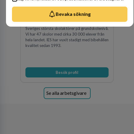
Sverige AB
Bevaka sökning
35
lediga jobb
Visa jobb
Internationella Engelska Skolan är en av
Sveriges största skolaktörer på grundskolenivå.
Vi har 47 skolor med cirka 30 000 elever från
hela landet. IES har vuxit stadigt med bibehållen
kvalitet sedan 1993.
Besök profil
Se alla arbetsgivare