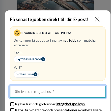
Få senaste jobben direkt till din E-post!
Stockholms stad -
Utbildningsförvaltning
en
BEVAKNING REDO ATT AKTIVERAS
KOMMUN
Du kommer få uppdateringar av
nya jobb
som matchar
kriteriera:
73
lediga jobb
Visa jobb
Inom:
Utbildningsförvaltningen i Stockholms stad är
Sveriges största kommunala förvaltning, med
Gymnasielärare
närmare 16 000 medarbetare och cirka 170
kommunala grundskolor och gymnasieskolor
Vart?
Besök profil
Sollentuna
Internationella
integritetspolicyn.
Jag har läst och godkänner
Engelska Skolan i
Jag vill få nyhetsbrev och presentationer av arbetsgivare.