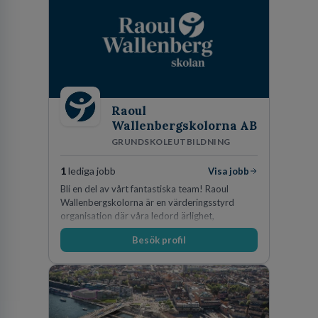
Raoul
Wallenbergskolorna AB
GRUNDSKOLEUTBILDNING
1
lediga jobb
Visa jobb
Bli en del av vårt fantastiska team! Raoul
Wallenbergskolorna är en värderingsstyrd
organisation där våra ledord ärlighet,
medkänsla, mod och handlingskraft
Besök profil
genomsyrar allt vi gör. Vi är tydliga med vad vi
förväntar oss av våra medarbetare och skapar
samtidigt möjligheter att växa och utvecklas
internt.