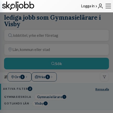
Logga in
lediga jobb som Gymnasielärare i
Visby
Sök
Ort
Yrke
1
1
AKTIVA FILTER
2
Rensa alla
Gymnasielärare
GYMNASIESKOLA
Visby
GOTLANDS LÄN