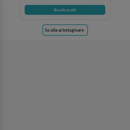
kommunala grundskolor och gymnasieskolor
Besök profil
Se alla arbetsgivare