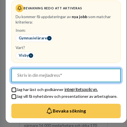
BEVAKNING REDO ATT AKTIVERAS
Du kommer få uppdateringar av
nya jobb
som matchar
kriteriera:
Besök profil
Inom:
Gymnasielärare
Vart?
Visby
Stockholms stad -
Utbildningsförvaltning
integritetspolicyn.
en
Jag har läst och godkänner
Jag vill få nyhetsbrev och presentationer av arbetsgivare.
KOMMUN
73
lediga jobb
Visa jobb
Bevaka sökning
Utbildningsförvaltningen i Stockholms stad är
Sveriges största kommunala förvaltning, med
närmare 16 000 medarbetare och cirka 170