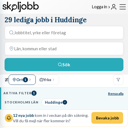
Logga in
29 lediga jobb i Huddinge
Sök
Ort
Yrke
1
AKTIVA FILTER
1
Rensa alla
Huddinge
STOCKHOLMS LÄN
12
nya jobb
kom in i veckan på din sökning.
Bevaka jobb
Vill du få mejl när fler kommer in?